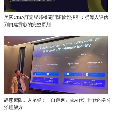
美國CISA訂定聯邦機關開源軟體指引：從導入評估
到自建貢獻的完整原則
靜態權限走入尾聲：「自適應」成AI代理世代的身分
治理解方