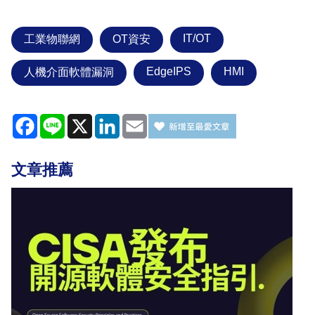
IT/OT
工業物聯網
OT資安
EdgeIPS
HMI
人機介面軟體漏洞
Facebook
Line
X
LinkedIn
Email
文章推薦