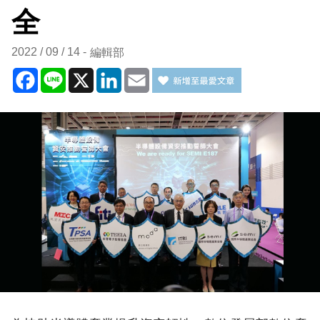
全
2022 / 09 / 14
編輯部
Facebook
Line
X
LinkedIn
Email