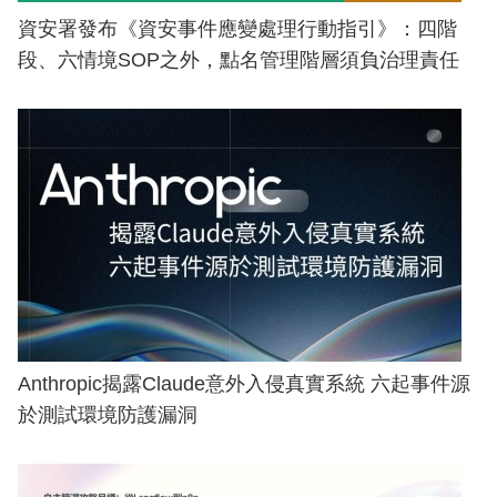
資安署發布《資安事件應變處理行動指引》：四階
段、六情境SOP之外，點名管理階層須負治理責任
Anthropic揭露Claude意外入侵真實系統 六起事件源
於測試環境防護漏洞