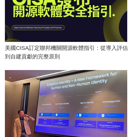
美國CISA訂定聯邦機關開源軟體指引：從導入評估
到自建貢獻的完整原則