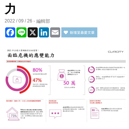
力
2022 / 09 / 26
編輯部
Facebook
Line
X
LinkedIn
Email