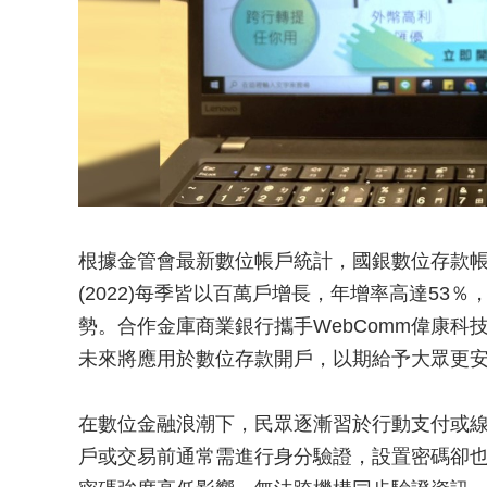
根據金管會最新數位帳戶統計，國銀數位存款帳戶
(2022)每季皆以百萬戶增長，年增率高達5
勢。合作金庫商業銀行攜手WebComm偉康科技
未來將應用於數位存款開戶，以期給予大眾更
在數位金融浪潮下，民眾逐漸習於行動支付或
戶或交易前通常需進行身分驗證，設置密碼卻