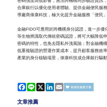
密碼強度高低影響，無法跨機構同步驗證資訊
合庫銀行以優化使用者體驗、提供金融便民服
導廠商偉康科技，極大化提升金融服務「便民
金融FIDO可應用於跨機構身分認證，進一步
等生物辨識取代傳統密碼認證，將可大幅降低申
密碼的特性，也免去隱私外洩風險；對金融機構
低重複驗證的營運作業成本，提升顧客服務效
產業的身分核驗場景，偉康科技成合庫銀行驅
Facebook
Line
X
LinkedIn
Email
文章推薦