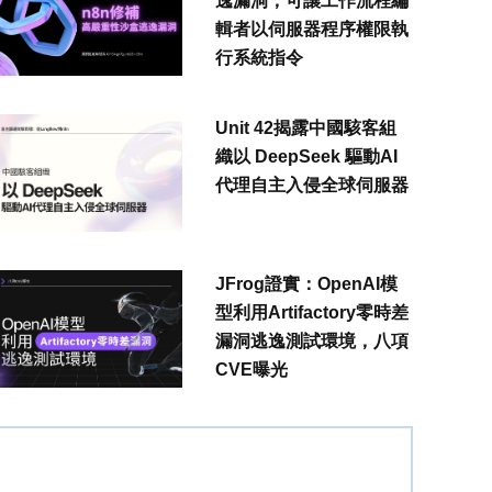
逸漏洞，可讓工作流程編
輯者以伺服器程序權限執
行系統指令
Unit 42揭露中國駭客組
織以 DeepSeek 驅動AI
代理自主入侵全球伺服器
JFrog證實：OpenAI模
型利用Artifactory零時差
漏洞逃逸測試環境，八項
CVE曝光