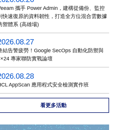
Veeam 攜手 Power Admin，建構從備份、監控
到快速復原的資料韌性，打造全方位混合雲數據
防禦體系 (高雄場)
2026.08.27
終結告警疲勞！Google SecOps 自動化防禦與
7×24 專家聯防實戰論壇
2026.08.28
HCL AppScan 應用程式安全檢測實作班
看更多活動