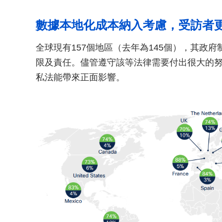
數據本地化成本納入考慮，受訪者
全球現有157個地區（去年為145個），其政
限及責任。儘管遵守該等法律需要付出很大的努
私法能帶來正面影響。