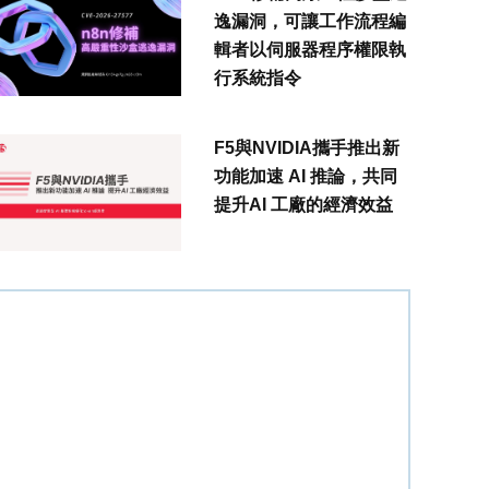
逸漏洞，可讓工作流程編
輯者以伺服器程序權限執
行系統指令
F5與NVIDIA攜手推出新
功能加速 AI 推論，共同
提升AI 工廠的經濟效益