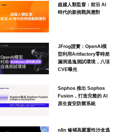
超越人類監督：前沿 AI
時代的新挑戰與應對
JFrog證實：OpenAI模
型利用Artifactory零時差
漏洞逃逸測試環境，八項
CVE曝光
Sophos 推出 Sophos
Fusion，打造完整的 AI
原生資安防禦系統
n8n 修補高嚴重性沙盒逃