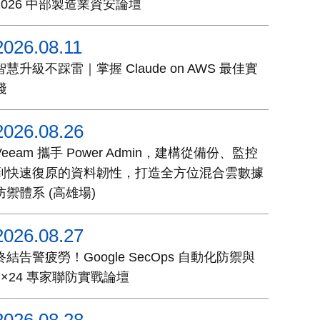
2026 中部製造業資安論壇
2026.08.11
智慧升級不踩雷｜掌握 Claude on AWS 最佳實
踐
2026.08.26
Veeam 攜手 Power Admin，建構從備份、監控
到快速復原的資料韌性，打造全方位混合雲數據
防禦體系 (高雄場)
2026.08.27
終結告警疲勞！Google SecOps 自動化防禦與
7×24 專家聯防實戰論壇