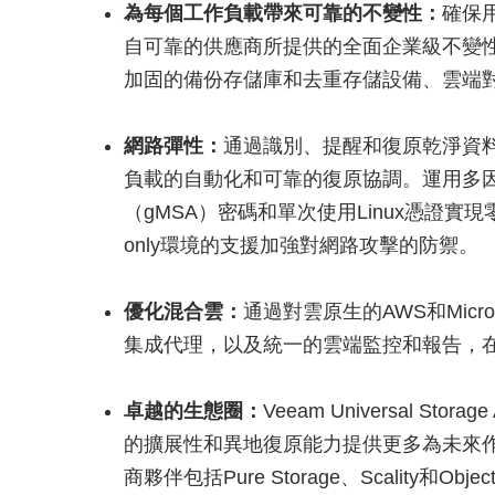
為每個工作負載帶來可靠的不變性：
確保
自可靠的供應商所提供的全面企業級不變
加固的備份存儲庫和去重存儲設備、雲端
網路彈性：
通過識別、提醒和復原乾淨資
負載的自動化和可靠的復原協調。運用多因子
（gMSA）密碼和單次使用Linux憑證實現零信任
only環境的支援加強對網路攻擊的防禦。
優化混合雲：
通過對雲原生的AWS和Micr
集成代理，以及統一的雲端監控和報告，
卓越的生態圈：
Veeam Universal Stora
的擴展性和異地復原能力提供更多為未來作
商夥伴包括Pure Storage、Scality和Object