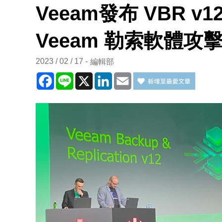
Veeam發布 VBR 
Veeam 勒索軟體
2023 / 02 / 17
編輯部
Facebook
Line
X
LinkedIn
Email