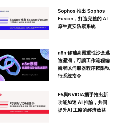
Sophos 推出 Sophos
Fusion，打造完整的 AI
原生資安防禦系統
n8n 修補高嚴重性沙盒逃
逸漏洞，可讓工作流程編
輯者以伺服器程序權限執
行系統指令
F5與NVIDIA攜手推出新
功能加速 AI 推論，共同
提升AI 工廠的經濟效益