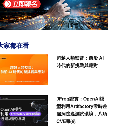
大家都在看
超越人類監督：前沿 AI
時代的新挑戰與應對
JFrog證實：OpenAI模
型利用Artifactory零時差
漏洞逃逸測試環境，八項
CVE曝光