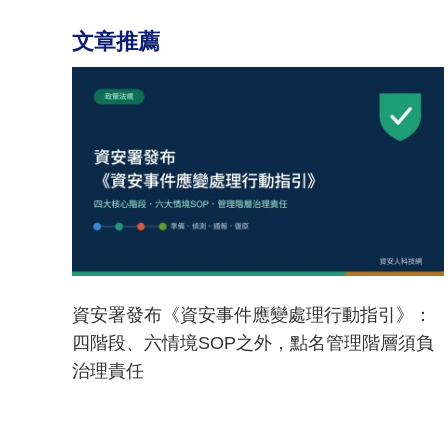
文章推薦
資安署發布《資安事件應變處理行動指引》：
四階段、六情境SOP之外，點名管理階層須負
治理責任