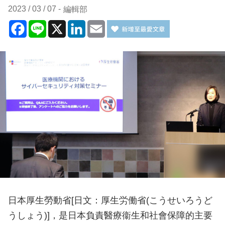
2023 / 03 / 07
編輯部
Facebook
Line
X
LinkedIn
Email
日本厚生勞動省[日文：厚生労働省(こうせいろうど
うしょう)]，是日本負責醫療衞生和社會保障的主要