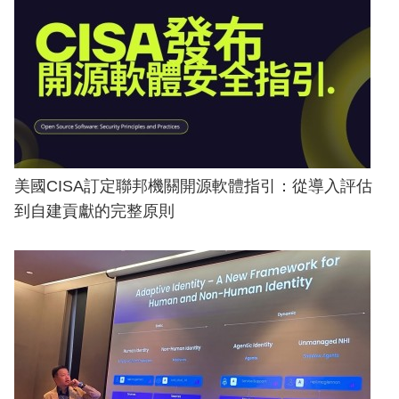
美國CISA訂定聯邦機關開源軟體指引：從導入評估
到自建貢獻的完整原則