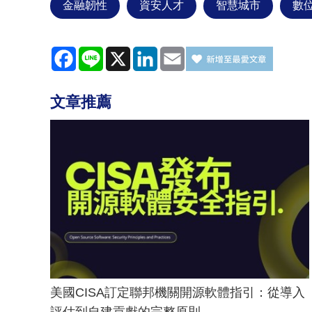
金融韌性
資安人才
智慧城市
數
Facebook
Line
X
LinkedIn
Email
文章推薦
美國CISA訂定聯邦機關開源軟體指引：從導入