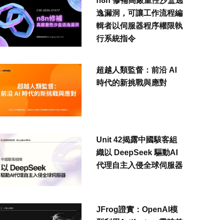
n8n 修補高嚴重性沙盒逃
逸漏洞，可讓工作流程編
輯者以伺服器程序權限執
行系統指令
超越人類監督：前沿 AI
時代的新挑戰與應對
Unit 42揭露中國駭客組
織以 DeepSeek 驅動AI
代理自主入侵全球伺服器
JFrog證實：OpenAI模