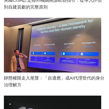
美國CISA訂定聯邦機關開源軟體指引：從導入評估
到自建貢獻的完整原則
靜態權限走入尾聲：「自適應」成AI代理世代的身分
治理解方