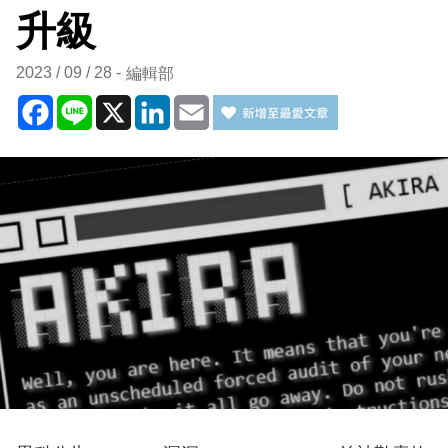
升級
2023 / 09 / 28
編輯部
Facebook
Line
X
LinkedIn
Email