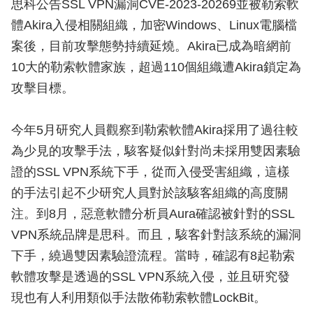
思科公告SSL VPN漏洞CVE-2023-20269並被勒索軟
體Akira入侵相關組織，加密Windows、Linux電腦檔
案後，目前攻擊態勢持續延燒。Akira已成為暗網前
10大的勒索軟體家族，超過110個組織遭Akira鎖定為
攻擊目標。
今年5月研究人員觀察到勒索軟體Akira採用了過往較
為少見的攻擊手法，駭客疑似針對尚未採用雙因素驗
證的SSL VPN系統下手，從而入侵受害組織，這樣
的手法引起不少研究人員對於該駭客組織的高度關
注。到8月，惡意軟體分析員Aura確認被針對的SSL
VPN系統品牌是思科。而且，駭客針對該系統的漏洞
下手，繞過雙因素驗證流程。當時，確認有8起勒索
軟體攻擊是透過的SSL VPN系統入侵，並且研究發
現也有人利用類似手法散佈勒索軟體LockBit。