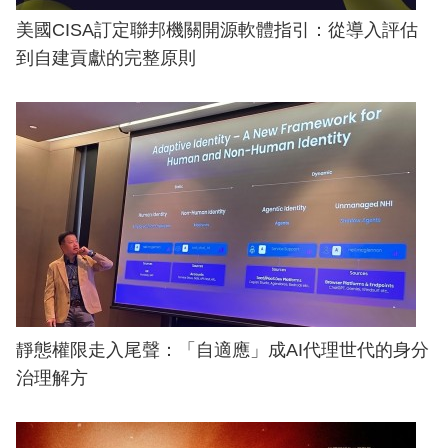
美國CISA訂定聯邦機關開源軟體指引：從導入評估
到自建貢獻的完整原則
靜態權限走入尾聲：「自適應」成AI代理世代的身分
治理解方