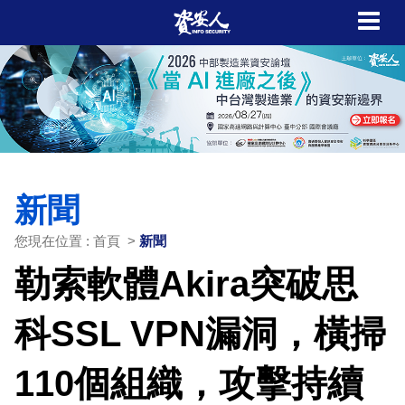
新聞
您現在位置 : 首頁 >
新聞
勒索軟體Akira突破思
科SSL VPN漏洞，橫掃
110個組織，攻擊持續