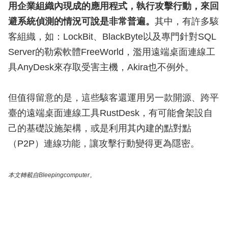
用企業組織內現成的應用程式，執行攻擊行動，來回
避系統偵測的情況可說是非常普遍。
其中，有許多駭
客組織，如：LockBit、BlackByte以及專門針對SQL
Server的勒索軟體FreeWorld，濫用遠端桌面連線工
具AnyDesk來存取受害主機，Akira也不例外。
但值得留意的是，這些駭客還運用另一款開源、跨平
臺的遠端桌面連線工具RustDesk，有可能會架設自
己的基礎設施架構，或是利用其內建的點對點
（P2P）連線功能，讓攻擊行動變得更為隱密。
本文轉載自Bleepingcomputer。