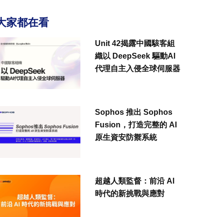
大家都在看
Unit 42揭露中國駭客組
織以 DeepSeek 驅動AI
代理自主入侵全球伺服器
Sophos 推出 Sophos
Fusion，打造完整的 AI
原生資安防禦系統
超越人類監督：前沿 AI
時代的新挑戰與應對