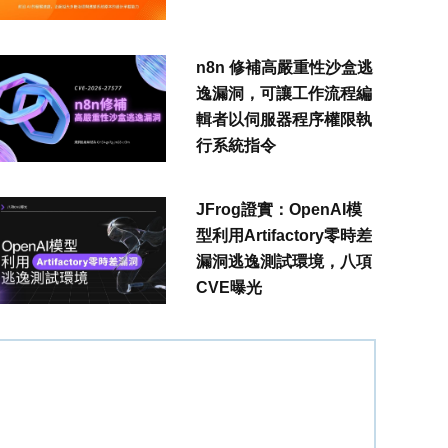
n8n 修補高嚴重性沙盒逃
逸漏洞，可讓工作流程編
輯者以伺服器程序權限執
行系統指令
JFrog證實：OpenAI模
型利用Artifactory零時差
漏洞逃逸測試環境，八項
CVE曝光