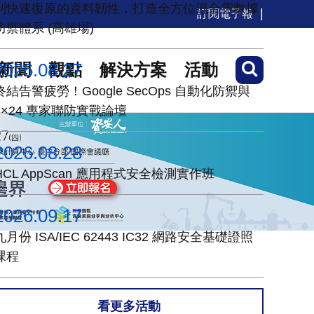
到快速復原的資料韌性，打造全方位混合雲數據
訂閱電子報
防禦體系 (高雄場)
2026.08.27
新聞
觀點
解決方案
活動
終結告警疲勞！Google SecOps 自動化防禦與
7×24 專家聯防實戰論壇
2026.08.28
HCL AppScan 應用程式安全檢測實作班
2026.09.17
九月份 ISA/IEC 62443 IC32 網路安全基礎證照
課程
看更多活動