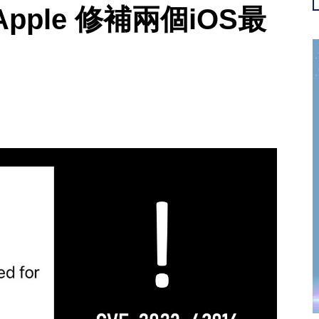
ple 修補兩個iOS最