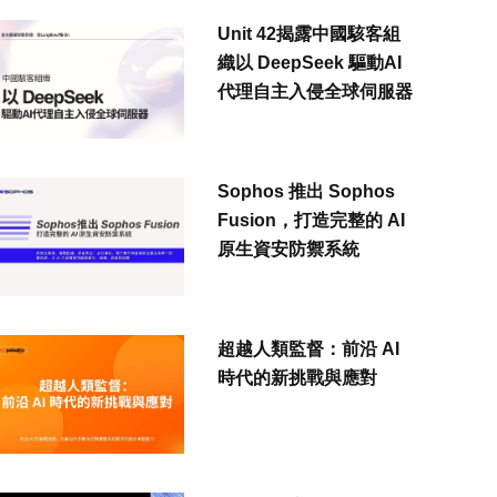
Unit 42揭露中國駭客組
織以 DeepSeek 驅動AI
代理自主入侵全球伺服器
Sophos 推出 Sophos
Fusion，打造完整的 AI
原生資安防禦系統
超越人類監督：前沿 AI
時代的新挑戰與應對