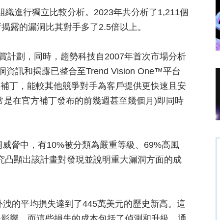
織進行獨立比較分析。2023年共分析了1,211個
揭露的漏洞比其對手多了2.5倍以上。
懸賞計劃，同時，趨勢科技自2007年首次市場分析
和揭露已整合至Trend Vision One™平台
虛擬補丁，能較其他競爭對手為客戶提供更快速且安
常是在官方補丁發布的前幾週甚至幾個月)即同時
漏洞威脅中，有10%被分類為嚴重等級、69%高風
研究凸顯出該計畫對發現並說明重大漏洞方面的成
外洩的平均損失達到了445萬美元的歷史新高。這
務影響，而這些損失的成本包括了偵測和升級、通