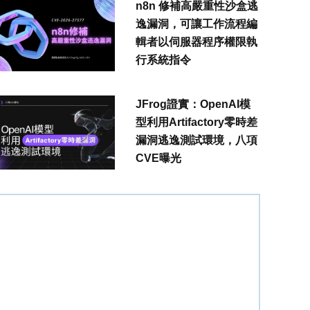
n8n 修補高嚴重性沙盒逃
逸漏洞，可讓工作流程編
輯者以伺服器程序權限執
行系統指令
JFrog證實：OpenAI模
型利用Artifactory零時差
漏洞逃逸測試環境，八項
CVE曝光