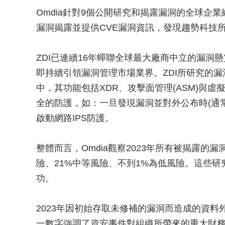
Omdia針對9個公開研究和揭露漏洞的全球企業組
漏洞揭露並提供CVE漏洞資訊，發現趨勢科技所
ZDI已連續16年蟬聯全球最大廠商中立的漏洞
即持續引領漏洞管理市場業界。ZDI所研究的漏洞資訊
中，其功能包括XDR、攻擊面管理(ASM)與
全的防護，如：一旦發現漏洞並對外公布時(通
啟動網路IPS防護。
整體而言，Omdia觀察2023年所有被揭露的
險、21%中等風險、不到1%為低風險。這些
功。
2023年因初始存取未修補的漏洞而造成的資料
一數字強調了資安事件對組織所帶來的重大財