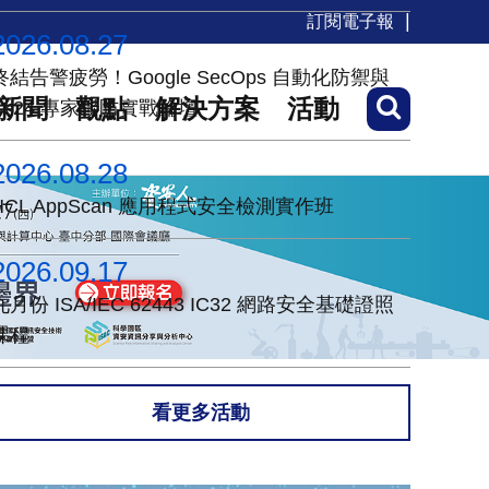
訂閱電子報
2026.08.27
終結告警疲勞！Google SecOps 自動化防禦與
新聞
觀點
解決方案
活動
7×24 專家聯防實戰論壇
2026.08.28
HCL AppScan 應用程式安全檢測實作班
2026.09.17
九月份 ISA/IEC 62443 IC32 網路安全基礎證照
課程
看更多活動