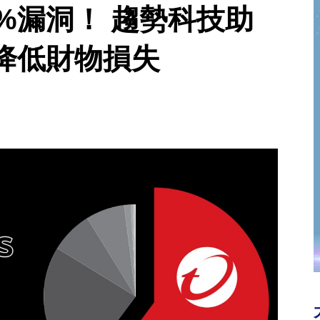
%漏洞！ 趨勢科技助
降低財物損失