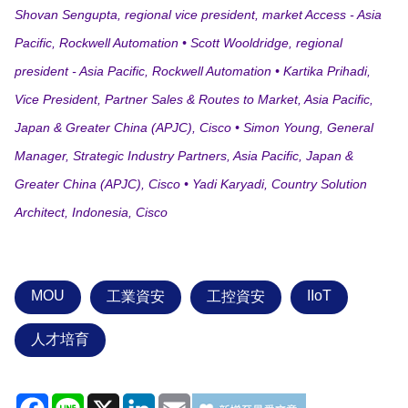
Shovan Sengupta, regional vice president, market Access - Asia
Pacific, Rockwell Automation • Scott Wooldridge, regional
president - Asia Pacific, Rockwell Automation • Kartika Prihadi,
Vice President, Partner Sales & Routes to Market, Asia Pacific,
Japan & Greater China (APJC), Cisco • Simon Young, General
Manager, Strategic Industry Partners, Asia Pacific, Japan &
Greater China (APJC), Cisco • Yadi Karyadi, Country Solution
Architect, Indonesia, Cisco
MOU
IIoT
工業資安
工控資安
人才培育
Facebook
Line
X
LinkedIn
Email