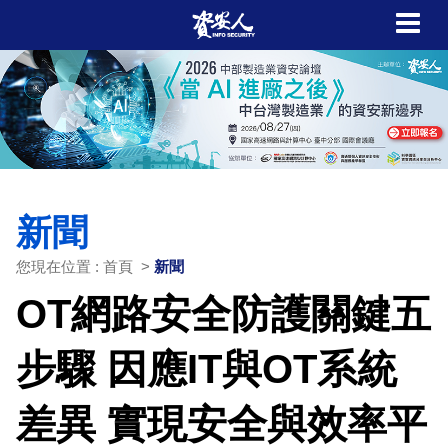
新聞
您現在位置 : 首頁 >
新聞
OT網路安全防護關鍵五
步驟 因應IT與OT系統
差異 實現安全與效率平