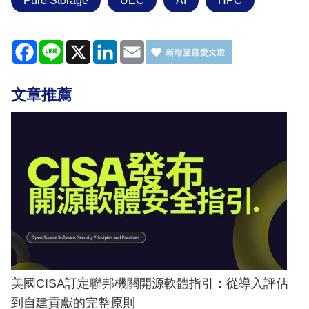
Pure Storage
UEC
AI
HPC
Facebook
Line
X
LinkedIn
Email
文章推薦
美國CISA訂定聯邦機關開源軟體指引：從導入評估
到自建貢獻的完整原則