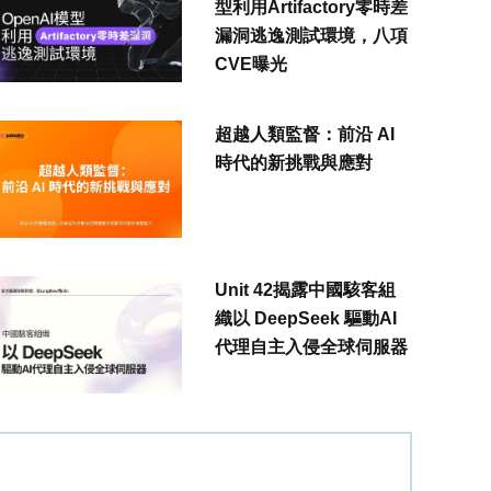
型利用Artifactory零時差
漏洞逃逸測試環境，八項
CVE曝光
超越人類監督：前沿 AI
時代的新挑戰與應對
Unit 42揭露中國駭客組
織以 DeepSeek 驅動AI
代理自主入侵全球伺服器