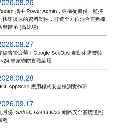
2026.08.26
Veeam 攜手 Power Admin，建構從備份、監控
到快速復原的資料韌性，打造全方位混合雲數據
防禦體系 (高雄場)
2026.08.27
終結告警疲勞！Google SecOps 自動化防禦與
7×24 專家聯防實戰論壇
2026.08.28
HCL AppScan 應用程式安全檢測實作班
2026.09.17
九月份 ISA/IEC 62443 IC32 網路安全基礎證照
課程