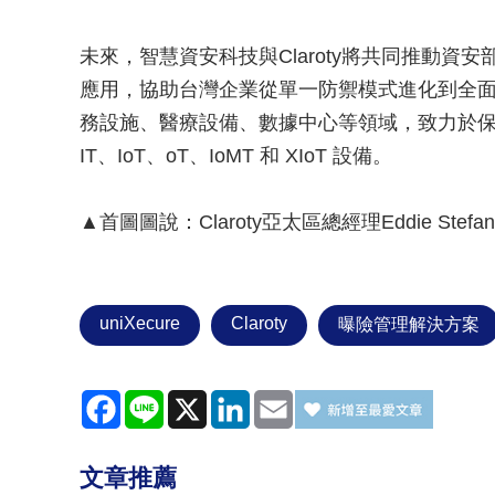
未來，智慧資安科技與Claroty將共同推動
應用，協助台灣企業從單一防禦模式進化到全
務設施、醫療設備、數據中心等領域，致力於保
IT、IoT、oT、IoMT 和 XIoT 設備。
▲首圖圖說：Claroty亞太區總經理Eddie Stefan
uniXecure
Claroty
曝險管理解決方案
Facebook
Line
X
LinkedIn
Email
文章推薦