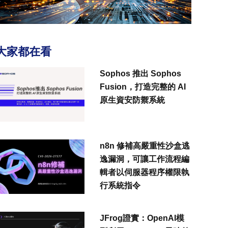
大家都在看
Sophos 推出 Sophos
Fusion，打造完整的 AI
原生資安防禦系統
n8n 修補高嚴重性沙盒逃
逸漏洞，可讓工作流程編
輯者以伺服器程序權限執
行系統指令
JFrog證實：OpenAI模