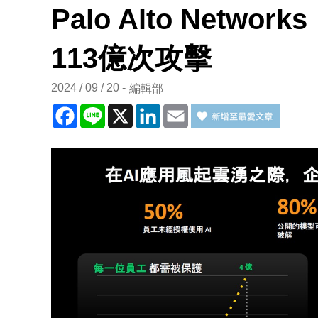
Palo Alto Netw
113億次攻擊
2024 / 09 / 20
編輯部
Facebook
Line
X
LinkedIn
Email