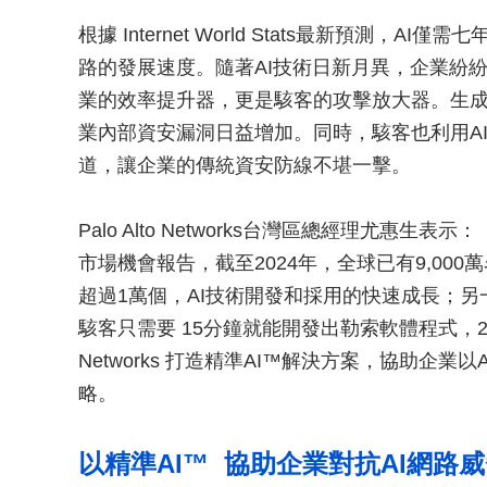
根據 Internet World Stats最新預測
路的發展速度。隨著AI技術日新月異，企業紛紛
業的效率提升器，更是駭客的攻擊放大器。生成
業內部資安漏洞日益增加。同時，駭客也利用A
道，讓企業的傳統資安防線不堪一擊。
Palo Alto Networks台灣區總經理尤惠生表示：「根據2
市場機會報告，截至2024年，全球已有9,000
超過1萬個，AI技術開發和採用的快速成長；另
駭客只需要 15分鐘就能開發出勒索軟體程式，20
Networks 打造精準AI™解決方案，協助企
略。
以精準AI™ 協助企業對抗AI網路威