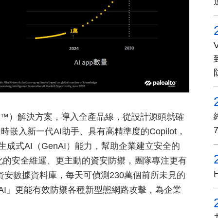
ecision AI™）解決方案，導入全產品線，從設計源頭就確
n），同時嵌入新一代AI助手、具有高精準度的Copilot，
成式AI（GenAI）能力，幫助企業建立安全的
慧化的安全維運、更主動的資安防禦，團隊專注更有
rks的資安數據資料庫，每天可偵測230萬個前所未見的
AI」更能有效防禦各種新型態網路攻擊，為企業