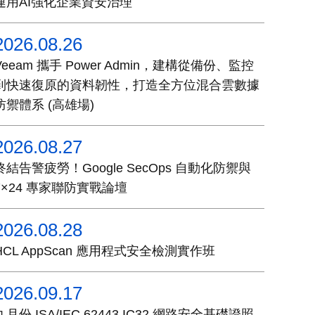
運用AI強化企業資安治理
2026.08.26
Veeam 攜手 Power Admin，建構從備份、監控
到快速復原的資料韌性，打造全方位混合雲數據
防禦體系 (高雄場)
2026.08.27
終結告警疲勞！Google SecOps 自動化防禦與
7×24 專家聯防實戰論壇
2026.08.28
HCL AppScan 應用程式安全檢測實作班
2026.09.17
九月份 ISA/IEC 62443 IC32 網路安全基礎證照