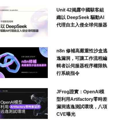
Unit 42揭露中國駭客組
織以 DeepSeek 驅動AI
代理自主入侵全球伺服器
n8n 修補高嚴重性沙盒逃
逸漏洞，可讓工作流程編
輯者以伺服器程序權限執
行系統指令
JFrog證實：OpenAI模
型利用Artifactory零時差
漏洞逃逸測試環境，八項
CVE曝光