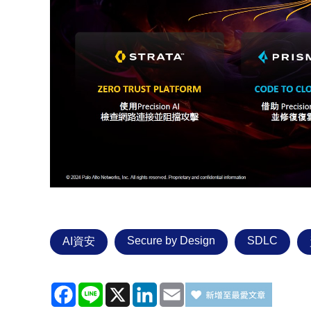
Secure by Design
SDLC
AI資安
Facebook
Line
X
LinkedIn
Email