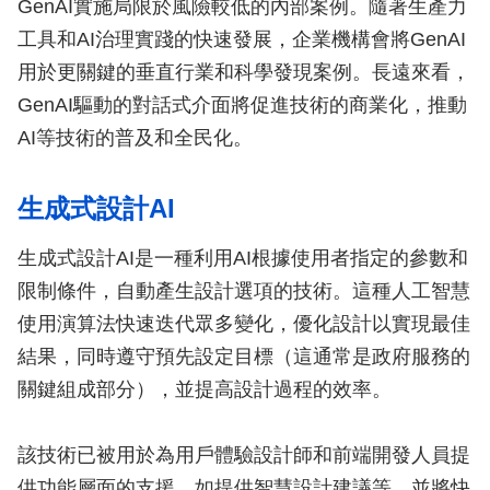
GenAI實施局限於風險較低的內部案例。隨著生產力
工具和AI治理實踐的快速發展，企業機構會將GenAI
用於更關鍵的垂直行業和科學發現案例。長遠來看，
GenAI驅動的對話式介面將促進技術的商業化，推動
AI等技術的普及和全民化。
生成式設計AI
生成式設計AI是一種利用AI根據使用者指定的參數和
限制條件，自動產生設計選項的技術。這種人工智慧
使用演算法快速迭代眾多變化，優化設計以實現最佳
結果，同時遵守預先設定目標（這通常是政府服務的
關鍵組成部分），並提高設計過程的效率。
該技術已被用於為用戶體驗設計師和前端開發人員提
供功能層面的支援，如提供智慧設計建議等，並將快