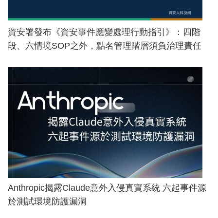
資安署發布《資安事件應變處理行動指引》：四階
段、六情境SOP之外，點名管理階層須負治理責任
Anthropic揭露Claude意外入侵真實系統 六起事件源
於測試環境防護漏洞