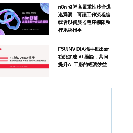
n8n 修補高嚴重性沙盒逃
逸漏洞，可讓工作流程編
輯者以伺服器程序權限執
行系統指令
F5與NVIDIA攜手推出新
功能加速 AI 推論，共同
提升AI 工廠的經濟效益