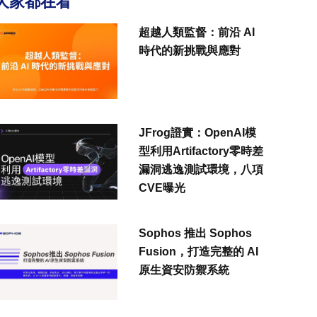
大家都在看
超越人類監督：前沿 AI
時代的新挑戰與應對
JFrog證實：OpenAI模
型利用Artifactory零時差
漏洞逃逸測試環境，八項
CVE曝光
Sophos 推出 Sophos
Fusion，打造完整的 AI
原生資安防禦系統