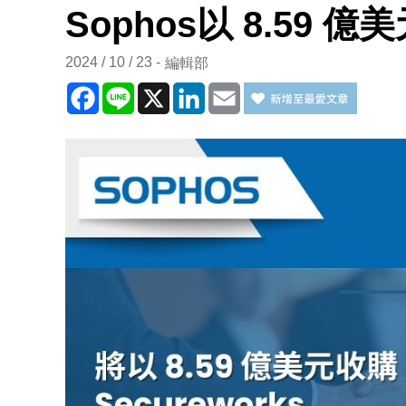
Sophos以 8.59 億美
2024 / 10 / 23
編輯部
Facebook
Line
X
LinkedIn
Email