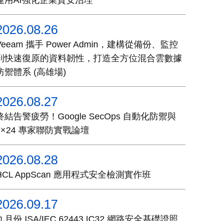
運用AI強化企業資安治理
2026.08.26
Veeam 攜手 Power Admin，建構從備份、監控
到快速復原的資料韌性，打造全方位混合雲數據
防禦體系 (高雄場)
2026.08.27
終結告警疲勞！Google SecOps 自動化防禦與
7×24 專家聯防實戰論壇
2026.08.28
HCL AppScan 應用程式安全檢測實作班
2026.09.17
九月份 ISA/IEC 62443 IC32 網路安全基礎證照