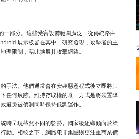
路的一部分。這些受害設備範圍廣泛，從傳統路由
droid 展示板皆在其中。研究發現，攻擊者的主
過地理限制，藉此擴展其攻擊網路。
巧的手法。他們通常會在安裝惡意程式後立即將其
留下任何痕跡。維持存取權的唯一方式是將裝置降
有效避免被偵測同時保持低調運作。
系統時呈現截然不同的態勢。國家級組織傾向於策
步行動。相較之下，網路犯罪集團則更注重商業價