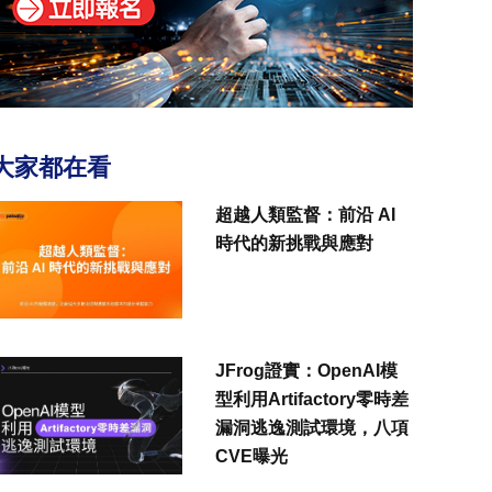
大家都在看
超越人類監督：前沿 AI
時代的新挑戰與應對
JFrog證實：OpenAI模
型利用Artifactory零時差
漏洞逃逸測試環境，八項
CVE曝光