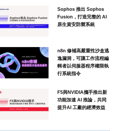
Sophos 推出 Sophos
Fusion，打造完整的 AI
原生資安防禦系統
n8n 修補高嚴重性沙盒逃
逸漏洞，可讓工作流程編
輯者以伺服器程序權限執
行系統指令
F5與NVIDIA攜手推出新
功能加速 AI 推論，共同
提升AI 工廠的經濟效益