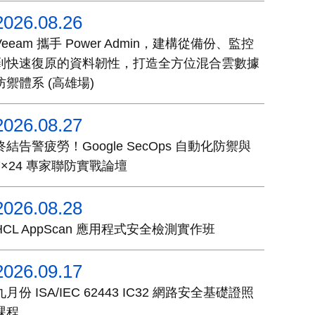
2026.08.26
Veeam 攜手 Power Admin，建構從備份、監控
到快速復原的資料韌性，打造全方位混合雲數據
防禦體系 (高雄場)
2026.08.27
終結告警疲勞！Google SecOps 自動化防禦與
7×24 專家聯防實戰論壇
2026.08.28
HCL AppScan 應用程式安全檢測實作班
2026.09.17
九月份 ISA/IEC 62443 IC32 網路安全基礎證照
課程