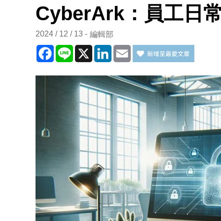
CyberArk：員工
2024 / 12 / 13
編輯部
Facebook
Line
X
LinkedIn
Email