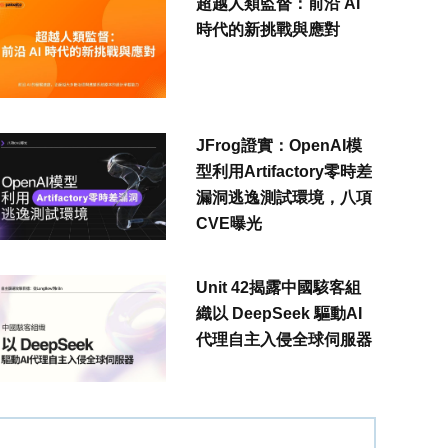
超越人類監督：前沿 AI
時代的新挑戰與應對
JFrog證實：OpenAI模
型利用Artifactory零時差
漏洞逃逸測試環境，八項
CVE曝光
Unit 42揭露中國駭客組
織以 DeepSeek 驅動AI
代理自主入侵全球伺服器