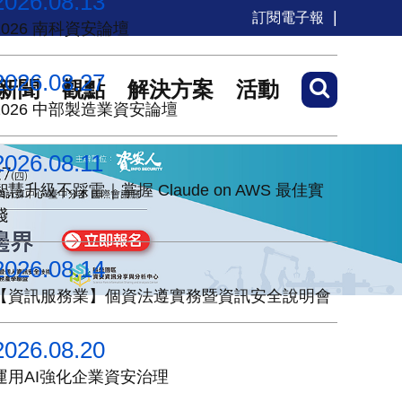
2026.08.13
訂閱電子報
2026 南科資安論壇
2026.08.27
新聞
觀點
解決方案
活動
2026 中部製造業資安論壇
2026.08.11
智慧升級不踩雷｜掌握 Claude on AWS 最佳實
踐
2026.08.14
【資訊服務業】個資法遵實務暨資訊安全說明會
2026.08.20
運用AI強化企業資安治理