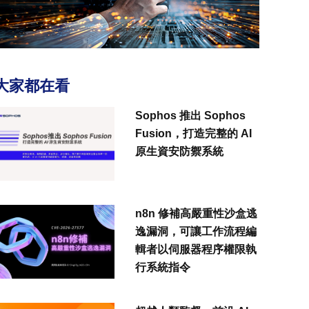
大家都在看
Sophos 推出 Sophos
Fusion，打造完整的 AI
原生資安防禦系統
n8n 修補高嚴重性沙盒逃
逸漏洞，可讓工作流程編
輯者以伺服器程序權限執
行系統指令