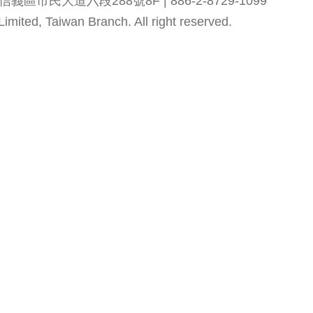
市民大道六段288號8F | 886-2-8729-1099
mited, Taiwan Branch. All right reserved.