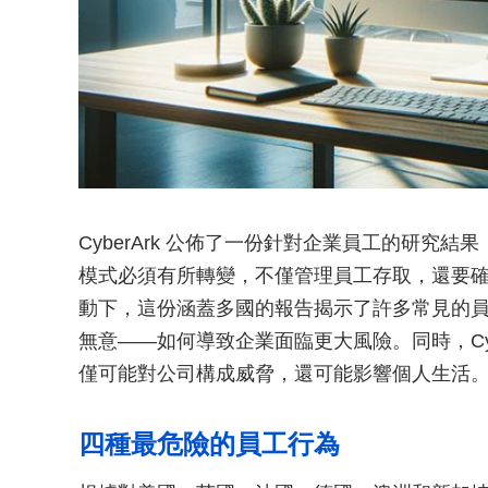
Cyber​​Ark 公佈了一份針對企業員工的研
模式必須有所轉變，不僅管理員工存取，還要
動下，這份涵蓋多國的報告揭示了許多常見的
無意——如何導致企業面臨更大風險。同時，Cyber
僅可能對公司構成威脅，還可能影響個人生活
四種最危險的員工行為