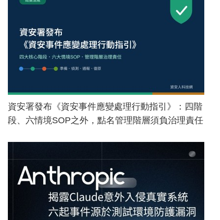
資安署發布《資安事件應變處理行動指引》：四階
段、六情境SOP之外，點名管理階層須負治理責任