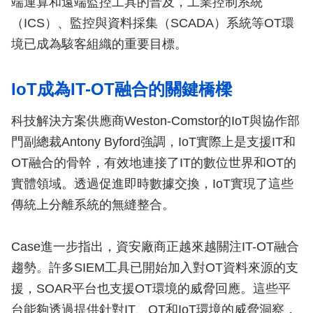
端運算和遠端監控工具的普及，工業控制系統
（ICS）、監控與資料採集（SCADA）系統等OT環
境已成為駭客組織的重要目標。
IoT成為IT-OT融合的關鍵橋樑
科技解決方案供應商Weston-Comstor的IoT與協作部
門副總裁Antony Byford強調，IoT實際上是支援IT和
OT融合的骨幹，有效地連接了IT的數位世界和OT的
實體領域。透過促進即時數據交換，IoT實現了這些
傳統上分離系統的無縫整合。
Case進一步指出，資安廠商正越來越關注IT-OT融合
趨勢。許多SIEM工具已開始加入對OT資料來源的支
援，SOAR平台也支援OT環境的威脅回應。這些平
台能夠透過提供針對IT、OT和IoT環境的威脅洞察，