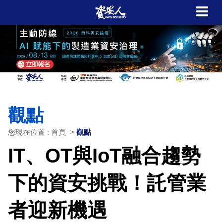
觀點
您現在位置 : 首頁 >
觀點
IT、OT與IoT融合趨勢
下的資安挑戰！託管業
者迎新機遇