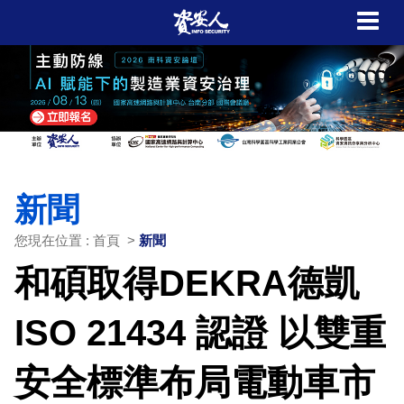
新聞
您現在位置 : 首頁 >
新聞
和碩取得DEKRA德凱
ISO 21434 認證 以雙重
安全標準布局電動車市