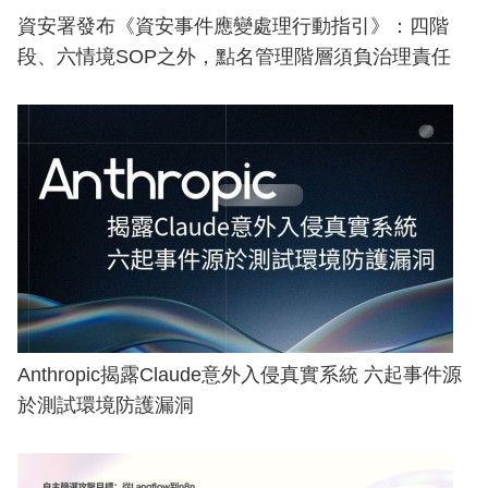
資安署發布《資安事件應變處理行動指引》：四階
段、六情境SOP之外，點名管理階層須負治理責任
Anthropic揭露Claude意外入侵真實系統 六起事件源
於測試環境防護漏洞