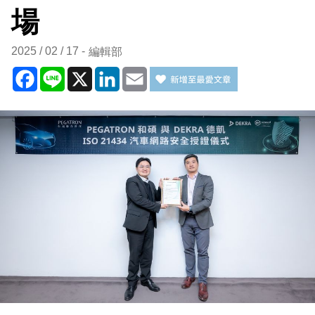
場
2025 / 02 / 17
編輯部
Facebook
Line
X
LinkedIn
Email