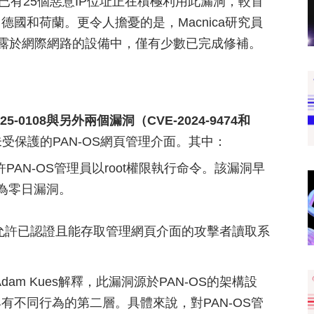
前已有25個惡意IP位址正在積極利用此漏洞，較首
國和荷蘭。更令人擔憂的是，Macnica研究員
0台暴露於網際網路的設備中，僅有少數已完成修補。
5-0108與另外兩個漏洞（CVE-2024-9474和
受保護的PAN-OS網頁管理介面。其中：
允許PAN-OS管理員以root權限執行命令。該漏洞早
認為零日漏洞。
漏洞，允許已認證且能存取管理網頁介面的攻擊者讀取系
全研究員Adam Kues解釋，此漏洞源於PAN-OS的架構設
不同行為的第二層。具體來說，對PAN-OS管