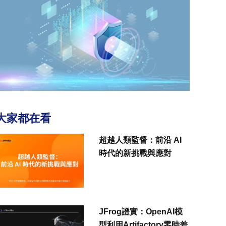
大家都在看
超越人類監督：前沿 AI
時代的新挑戰與應對
JFrog證實：OpenAI模
型利用Artifactory零時差