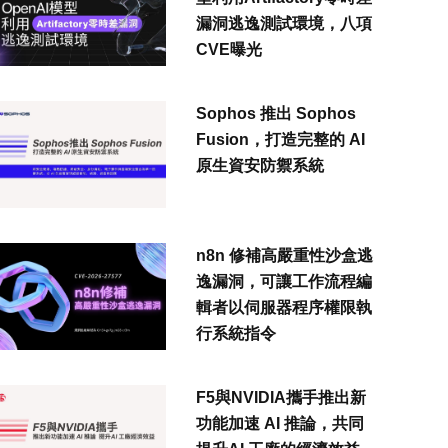
漏洞逃逸測試環境，八項
CVE曝光
Sophos 推出 Sophos
Fusion，打造完整的 AI
原生資安防禦系統
n8n 修補高嚴重性沙盒逃
逸漏洞，可讓工作流程編
輯者以伺服器程序權限執
行系統指令
F5與NVIDIA攜手推出新
功能加速 AI 推論，共同