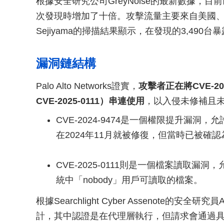
根據安全研究公司GreyNoise的最新數據，目
次發現時增加了十倍。攻擊流量主要來自美國、德
Sejiyama的掃描結果顯示，在發現的3,49
漏洞鏈結構
Palo Alto Networks證實，
攻擊者正在將CVE-202
CVE-2025-0111）串連使用
，以入侵未修補且未
CVE-2024-9474是一個權限提升漏洞，
在2024年11月就被修復，但當時已被確
CVE-2025-0111則是一個檔案讀取
統中「nobody」用戶可讀取的檔案。
根據Searchlight Cyber Assenote的安
計，其中認證是在代理層執行，但請求會通過具有