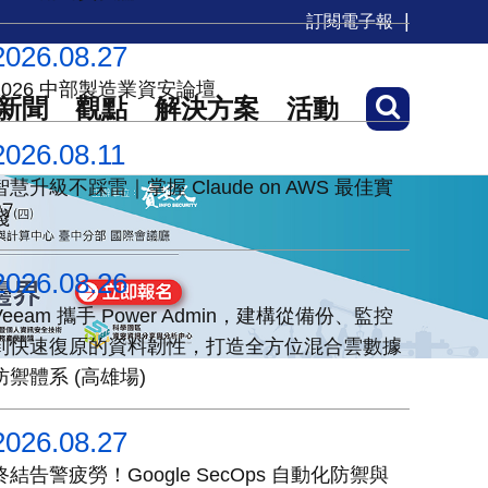
訂閱電子報
2026.08.27
2026 中部製造業資安論壇
新聞
觀點
解決方案
活動
2026.08.11
智慧升級不踩雷｜掌握 Claude on AWS 最佳實
踐
2026.08.26
Veeam 攜手 Power Admin，建構從備份、監控
到快速復原的資料韌性，打造全方位混合雲數據
防禦體系 (高雄場)
2026.08.27
終結告警疲勞！Google SecOps 自動化防禦與