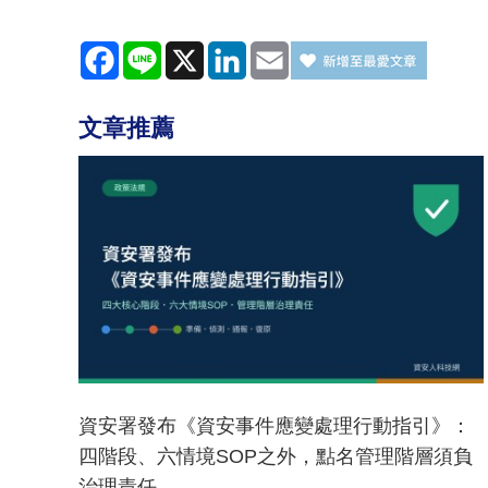
Facebook
Line
X
LinkedIn
Email
文章推薦
資安署發布《資安事件應變處理行動指引》：
四階段、六情境SOP之外，點名管理階層須負
治理責任