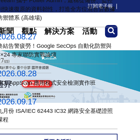
Veeam 攜手 Power Admin，建構從備份、監控
訂閱電子報
到快速復原的資料韌性，打造全方位混合雲數據
防禦體系 (高雄場)
新聞
觀點
解決方案
活動
2026.08.27
終結告警疲勞！Google SecOps 自動化防禦與
7×24 專家聯防實戰論壇
2026.08.28
HCL AppScan 應用程式安全檢測實作班
2026.09.17
九月份 ISA/IEC 62443 IC32 網路安全基礎證照
課程