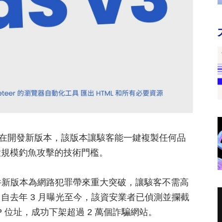
黑手正在開發新版本，該版本讓駭客能一鍵複製任何品
大規模釣魚攻擊的技術門檻。
釣魚套件新版本為網路犯罪帶來重大突破，讓駭客不需高
自去年 3 月曝光至今，該資安業者已偵測並攔截
萬個 IP 位址，成功下架超過 2 萬個詐騙網站。