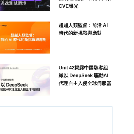
CVE曝光
超越人類監督：前沿 AI
時代的新挑戰與應對
Unit 42揭露中國駭客組
織以 DeepSeek 驅動AI
代理自主入侵全球伺服器