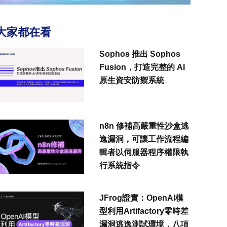
大家都在看
Sophos 推出 Sophos
Fusion，打造完整的 AI
原生資安防禦系統
n8n 修補高嚴重性沙盒逃
逸漏洞，可讓工作流程編
輯者以伺服器程序權限執
行系統指令
JFrog證實：OpenAI模
型利用Artifactory零時差
漏洞逃逸測試環境，八項