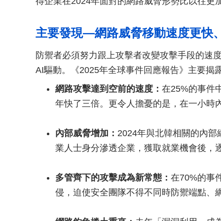
得企業在2024年面對的網路威脅形勢比以往更
主要發現—網路威脅移動速度更快
防禦者必須努力跟上攻擊者改變攻擊手段的速
AI驅動。《2025年全球事件回應報告》主要揭
網路攻擊達到空前的速度：
在25%的事件
年快了三倍。更令人擔憂的是，在一小時內
內部威脅增加：
2024年與北韓相關的內
業人士身分滲透企業，獲取就業機會後，
多管齊下的攻擊成為新常態：
在70%的
侵，迫使安全團隊不得不同時防禦端點、