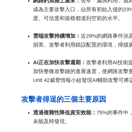
網路釣魚捲土重來：
去年「漏洞利用」成為
成為主要攻擊入口，佔所有初始入侵的23
度、可信度和規模都達到空前的水平。
雲端攻擊持續增加：
近29%的網路事件涉
損害。攻擊者利用錯誤配置的環境，掃描
AI正在加快攻擊週期：
攻擊者利用AI技
加快整條攻擊鏈的進展速度，使網路攻擊
Unit 42威脅情報小組發現AI輔助攻擊
攻擊者得逞的三個主要原因
透過複雜性降低資安效能：
75%的事件
未能及時發現。