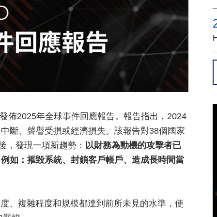
情報小組近日發佈2025年全球事件回應報告。報告指出，2024
運中斷、聲譽受損或經濟損失。該報告對38個國家
究後，發現一項新趨勢：
以財務為動機的攻擊者已
，例如：摧毀系統、封鎖客戶帳戶、造成長時間當
。
速度、複雜程度和規模都達到前所未見的水準，使