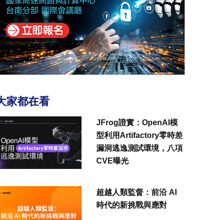
大家都在看
JFrog證實：OpenAI模
型利用Artifactory零時差
漏洞逃逸測試環境，八項
CVE曝光
超越人類監督：前沿 AI
時代的新挑戰與應對