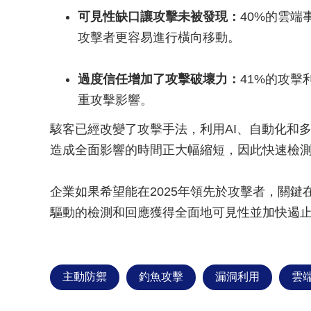
可見性缺口讓攻擊未被發現：
40%的雲端
攻擊者更容易進行橫向移動。
過度信任增加了攻擊破壞力：
41%的攻
重攻擊影響。
駭客已經改變了攻擊手法，利用AI、自動化和
造成全面影響的時間正大幅縮短，因此快速檢
企業如果希望能在2025年領先於攻擊者，關鍵
驅動的檢測和回應獲得全面地可見性並加快遏
主動防禦
釣魚攻擊
漏洞利用
雲