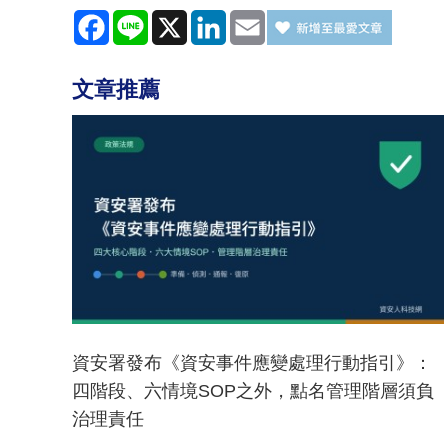
Facebook
Line
X
LinkedIn
Email
文章推薦
資安署發布《資安事件應變處理行動指引》：
四階段、六情境SOP之外，點名管理階層須負
治理責任