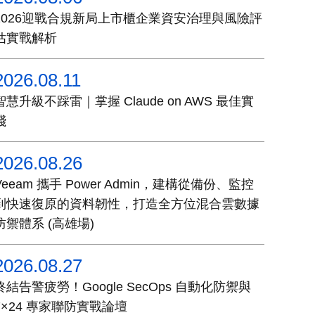
2026迎戰合規新局上市櫃企業資安治理與風險評
估實戰解析
2026.08.11
智慧升級不踩雷｜掌握 Claude on AWS 最佳實
踐
2026.08.26
Veeam 攜手 Power Admin，建構從備份、監控
到快速復原的資料韌性，打造全方位混合雲數據
防禦體系 (高雄場)
2026.08.27
終結告警疲勞！Google SecOps 自動化防禦與
7×24 專家聯防實戰論壇