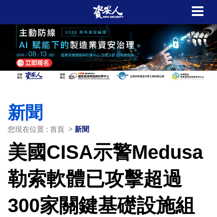
新聞
您現在位置 : 首頁 >
新聞
美國CISA示警Medusa
勒索軟體已攻擊超過
300家關鍵基礎設施組