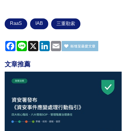
RaaS
IAB
三重勒索
Facebook
Line
X
LinkedIn
Email
文章推薦