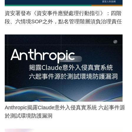
資安署發布《資安事件應變處理行動指引》：四階
段、六情境SOP之外，點名管理階層須負治理責任
Anthropic揭露Claude意外入侵真實系統 六起事件源
於測試環境防護漏洞