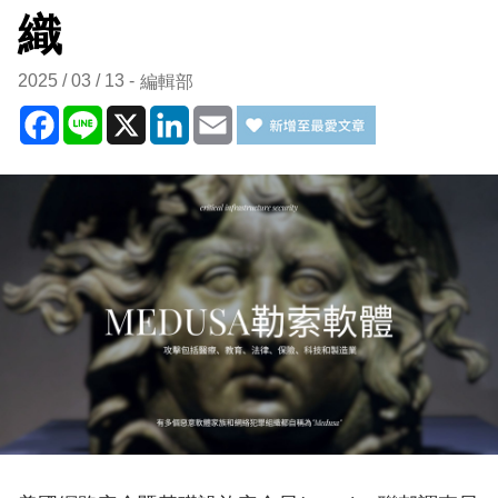
織
2025 / 03 / 13
編輯部
Facebook
Line
X
LinkedIn
Email