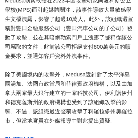
Medusa勒索軟體在2023年因攻擊明尼阿波利斯公立
學校(MPS)而引起媒體關注，該事件導致大量敏感學
生文檔洩露，影響了超過10萬人。此外，該組織還宣
稱對豐田金融服務公司（豐田汽車公司的子公司）發
動了攻擊，並在其暗網勒索門戶上洩露了據稱從該公
司竊取的文件，此前該公司拒絕支付800萬美元的贖
金要求，並通知客戶資料外洩事件。
除了美國境內的攻擊外，Medusa還針對了太平洋島
國湯加、法國市政當局和菲律賓政府機構，以及由加
拿大兩家最大銀行建立的一家科技公司。伊利諾伊州
和德克薩斯州的政府機構也受到了該組織攻擊的影
響。不過，該組織最近聲稱攻擊了科羅拉多州奧羅拉
市，但當地官員在外媒報導中對此提出質疑。