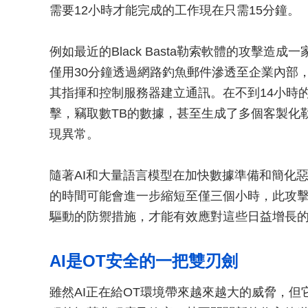
需要12小時才能完成的工作現在只需15分鐘。
例如最近的Black Basta勒索軟體的攻擊造成
僅用30分鐘透過網路釣魚郵件滲透至企業內部
其指揮和控制服務器建立通訊。在不到14小時
擊，竊取數TB的數據，甚至生成了多個客製化
現異常。
隨著AI和大量語言模型在加快數據準備和簡化
的時間可能會進一步縮短至僅三個小時，此攻擊
驅動的防禦措施，才能有效應對這些日益增長的
AI是OT安全的一把雙刃劍
雖然AI正在給OT環境帶來越來越大的威脅，