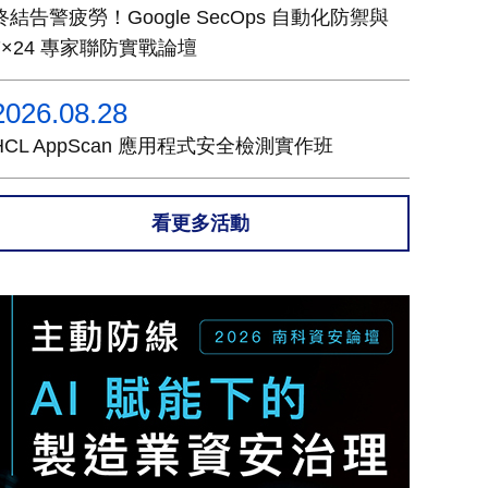
終結告警疲勞！Google SecOps 自動化防禦與
7×24 專家聯防實戰論壇
2026.08.28
HCL AppScan 應用程式安全檢測實作班
看更多活動