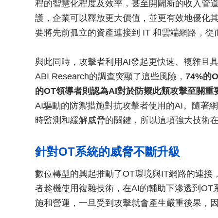
程的智慧化程度及效率，甚至開闢新的收入管道
護，企業可以釋放更大價值，並更有效地優化其
要將先前孤立的資產連接到 IT 和雲端網路，
與此同時，攻擊者利用AI發起更快速、複雜且具有高度擴
ABI Research的調查突顯了這些風險，
74%的
的OT領導者則認為AI對於防禦此類攻擊至關重
AI驅動的防禦措施對抗攻擊者使用的AI。隨著
時監測和緩解威脅的關鍵，所以這項強大技術在
針對OT系統的威脅不斷升級
數位轉型的興起推動了OT環境與IT網路的連
者趁機使用複雜技術，在AI的輔助下滲透到OT
施和營運，一旦受到攻擊就會產生嚴重後果，