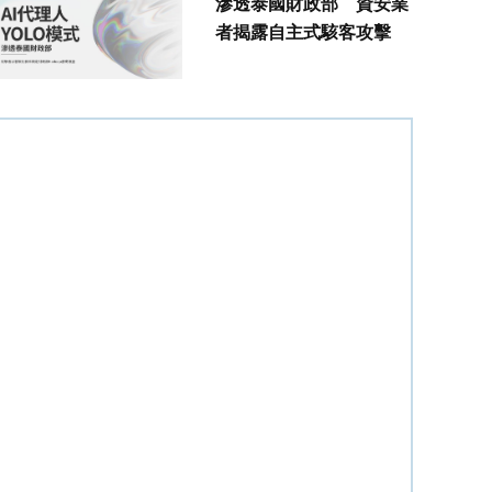
滲透泰國財政部 資安業
者揭露自主式駭客攻擊