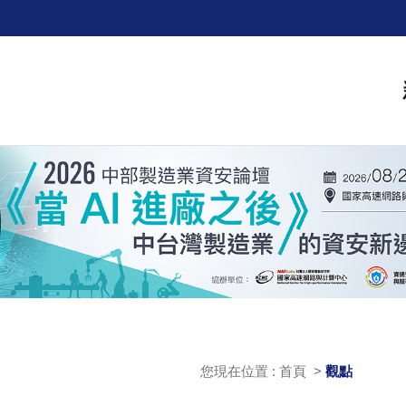
您現在位置 : 首頁 >
觀點