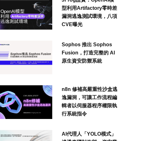
型利用Artifactory零時差
漏洞逃逸測試環境，八項
CVE曝光
Sophos 推出 Sophos
Fusion，打造完整的 AI
原生資安防禦系統
n8n 修補高嚴重性沙盒逃
逸漏洞，可讓工作流程編
輯者以伺服器程序權限執
行系統指令
AI代理人「YOLO模式」