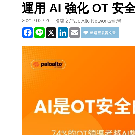
運用 AI 強化 OT
2025 / 03 / 26
投稿文/Palo Alto Networks台灣
Facebook
Line
X
LinkedIn
Email