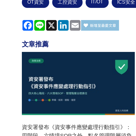
IT/OT
OT資安
工控資安
ICS安全
Facebook
Line
X
LinkedIn
Email
文章推薦
資安署發布《資安事件應變處理行動指引》：
四階段、六情境SOP之外，點名管理階層須負