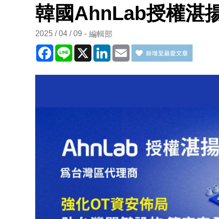
韓國AhnLab授權
2025 / 04 / 09
編輯部
Facebook
Line
X
LinkedIn
Email