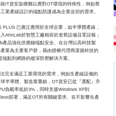
統IT資安架構難以應對OT環境的特殊性，例如舊
為工業產線設計的端點防護成為企業迫切的需求。
CPS PLUS 已廣泛應用於全球企業，如半導體產線，
AhnLab於智慧工廠相容於老舊設備且零誤報；
ab產品強化供應鏈端點安全。在台灣以高科技製
等產業為主要客戶群，藉由授權代理商湛揚科技的
，從端點到網路的縱深防禦解決方案。
無法完全滿足工業環境的需求，例如生產線設備的
球半導體、製造業重鎮，OT資安已從『選配』升
U負載率低於3%，同時支援Windows XP到
entless部署，滿足OT所有關鍵需求。在不影響生產
。