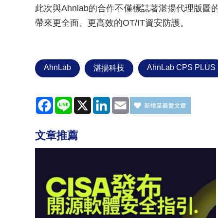
此次與Ahnlab的合作不僅標誌著湛揚代理版
帶來更全面、更高效的OT/IT資安防護。
AhnLab
AhnLab CPS PLUS
湛揚科技
Facebook
Line
X
LinkedIn
Email
文章推薦