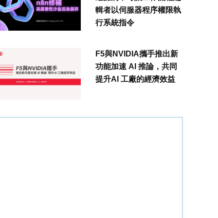
輯者以伺服器程序權限執
行系統指令
F5與NVIDIA攜手推出新
功能加速 AI 推論，共同
提升AI 工廠的經濟效益