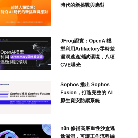
時代的新挑戰與應對
JFrog證實：OpenAI模
型利用Artifactory零時差
漏洞逃逸測試環境，八項
CVE曝光
Sophos 推出 Sophos
Fusion，打造完整的 AI
原生資安防禦系統
n8n 修補高嚴重性沙盒逃
逸漏洞，可讓工作流程編