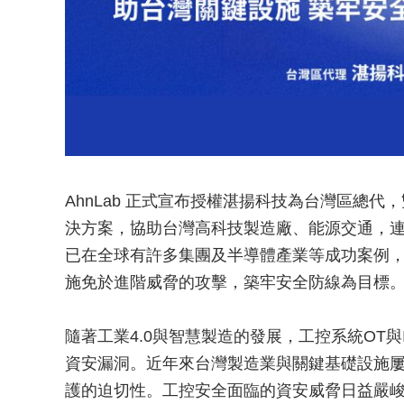
AhnLab 正式宣布授權湛揚科技為台灣區總代，雙
決方案，協助台灣高科技製造廠、能源交通，連鎖
已在全球有許多集團及半導體產業等成功案例
施免於進階威脅的攻擊，築牢安全防線為目標
隨著工業4.0與智慧製造的發展，工控系統OT
資安漏洞。近年來台灣製造業與關鍵基礎設施
護的迫切性。工控安全面臨的資安威脅日益嚴峻。