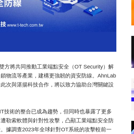
方將共同推動工業端點安全（OT Security）解
物流等產業，建構更強韌的資安防線。AhnLab
，此次與湛揚科技合作，將以致力協助台灣關鍵設
。
與IT技術的整合已成為趨勢，但同時也暴露了更多
屢遭勒索軟體與針對性攻擊，凸顯工業端點安全防
據調查2023年全球針對OT系統的攻擊較前一