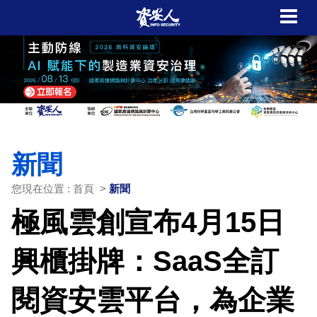
新聞
您現在位置 : 首頁 >
新聞
極風雲創宣布4月15日
興櫃掛牌：SaaS全訂
閱資安雲平台，為企業