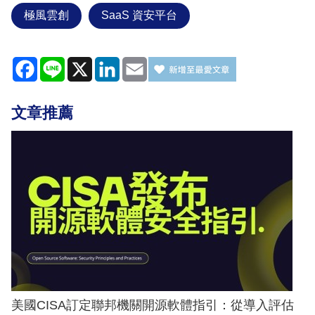
極風雲創
SaaS 資安平台
Facebook
Line
X
LinkedIn
Email
文章推薦
美國CISA訂定聯邦機關開源軟體指引：從導入評估