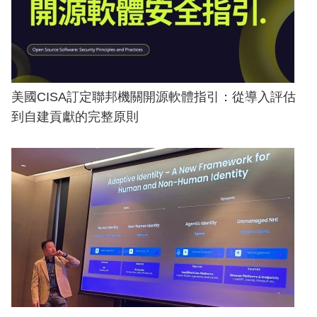
美國CISA訂定聯邦機關開源軟體指引：從導入評估
到自建貢獻的完整原則