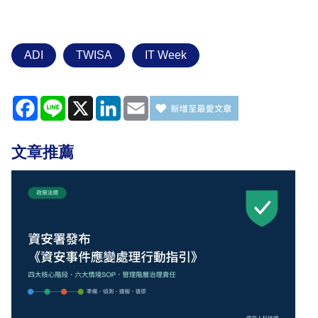
ADI
TWISA
IT Week
Facebook
Line
X
LinkedIn
Email
文章推薦