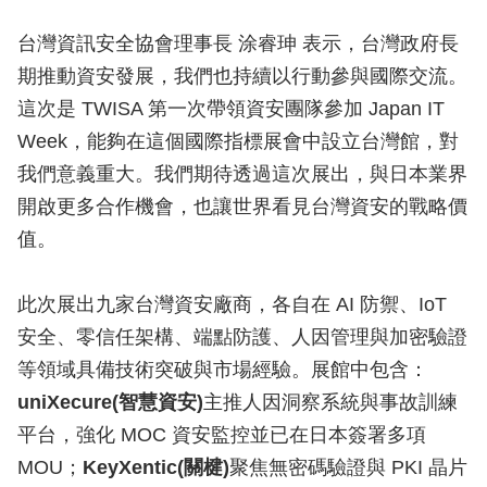
台灣資訊安全協會理事長 涂睿珅 表示，台灣政府長
期推動資安發展，我們也持續以行動參與國際交流。
這次是 TWISA 第一次帶領資安團隊參加 Japan IT
Week，能夠在這個國際指標展會中設立台灣館，對
我們意義重大。我們期待透過這次展出，與日本業界
開啟更多合作機會，也讓世界看見台灣資安的戰略價
值。
此次展出九家台灣資安廠商，各自在 AI 防禦、IoT
安全、零信任架構、端點防護、人因管理與加密驗證
等領域具備技術突破與市場經驗。展館中包含：
uniXecure(智慧資安)
主推人因洞察系統與事故訓練
平台，強化 MOC 資安監控並已在日本簽署多項
MOU；
KeyXentic(關楗)
聚焦無密碼驗證與 PKI 晶片