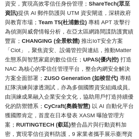
資安，實現高效零信任身份管理；
ShareTech(眾至
資訊)
提供 AI 郵件防護與 UTM 資安閘道，深耕政府
與教育市場；
Team T5(杜浦數位)
專精 APT 攻擊行
為偵測與威脅情報分析，在亞太區網路間諜防護實績
豐富；
CHANGING (全景軟體)
推出IoT安全方案
「Ciot」，聚焦資安、設備管控與連結，推動Matter
生態系與智慧家庭的數位信任；
UPAS(優內控)
打造
NAC 為核心的零信任管理平台，整合內網安全解決
方案全面部署；
ZUSO Generation (如梭世代)
專精
紅隊演練與滲透測試，亦為多個國際資安組織成員。
由演練成果融入企業安全文化，協助用戶打造持續優
化的防禦體系；
CyCraft(奧義智慧)
以 AI 自動化平台
獲國際肯定，首度在日本發表 XASM 曝險管理方
案；
RUITINGTECH (叡廷)
整合晶片與行動資料加
密，實現零信任資料防護，9 家業者攜手展示臺灣資