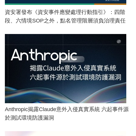
資安署發布《資安事件應變處理行動指引》：四階
段、六情境SOP之外，點名管理階層須負治理責任
Anthropic揭露Claude意外入侵真實系統 六起事件源
於測試環境防護漏洞