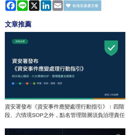
Facebook
Line
X
LinkedIn
Email
文章推薦
資安署發布《資安事件應變處理行動指引》：四階
段、六情境SOP之外，點名管理階層須負治理責任