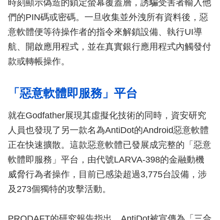
時刻顯示偽造的鎖定螢幕覆蓋層，誘騙受害者輸入他
們的PIN碼或密碼。一旦收集並外洩所有資料後，惡
意軟體便等待操作者的指令來解鎖設備、執行UI導
航、開啟應用程式，並在真實銀行應用程式內觸發付
款或轉帳操作。
「惡意軟體即服務」平台
就在Godfather展現其虛擬化技術的同時，資安研究
人員也發現了另一款名為AntiDot的Android惡意軟體
正在快速擴散。這款惡意軟體已發展成完整的「惡意
軟體即服務」平台，由代號LARVA-398的金融動機
威脅行為者操作，目前已感染超過3,775台設備，涉
及273個獨特的攻擊活動。
PRODAFT的研究報告指出，AntiDot被宣傳為「三合