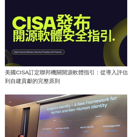
美國CISA訂定聯邦機關開源軟體指引：從導入評估
到自建貢獻的完整原則