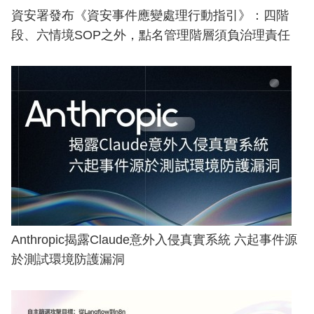
資安署發布《資安事件應變處理行動指引》：四階
段、六情境SOP之外，點名管理階層須負治理責任
Anthropic揭露Claude意外入侵真實系統 六起事件源
於測試環境防護漏洞