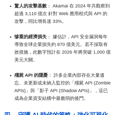
驚人的攻擊基數
： Akamai 在 2024 年共觀察到
超過 3,110 億次 針對 Web 應用程式與 API 的
攻擊，同比增長達 33%。
慘重的經濟損失
： 據估計，API 安全漏洞每年
導致全球企業損失約 870 億美元。若不採取有
效措施，此數字預計在 2026 年將突破 1,000 億
美元大關。
殭屍 API 的隱憂
： 許多企業內部存在大量遺
忘、未更新或未納入監控的「殭屍 API (Zombie
APIs)」與「影子 API (Shadow APIs)」，這已
成為企業資安結構中最脆弱的後門。
四、 守護 AI 時代的策略：強化可視化