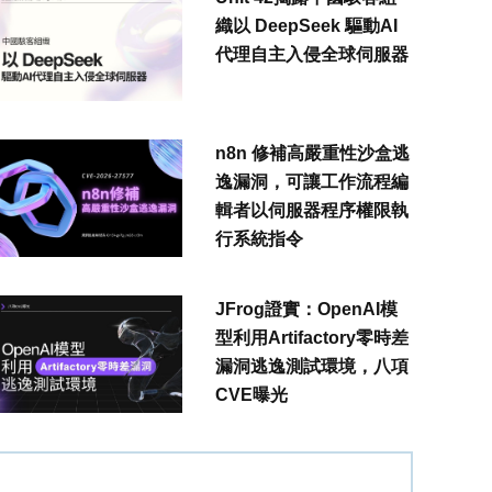
織以 DeepSeek 驅動AI
代理自主入侵全球伺服器
n8n 修補高嚴重性沙盒逃
逸漏洞，可讓工作流程編
輯者以伺服器程序權限執
行系統指令
JFrog證實：OpenAI模
型利用Artifactory零時差
漏洞逃逸測試環境，八項
CVE曝光