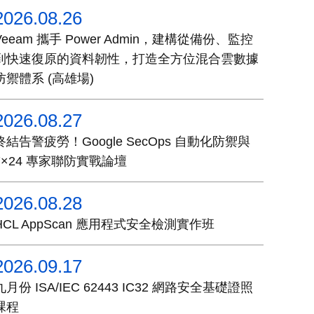
2026.08.26
Veeam 攜手 Power Admin，建構從備份、監控
到快速復原的資料韌性，打造全方位混合雲數據
防禦體系 (高雄場)
2026.08.27
終結告警疲勞！Google SecOps 自動化防禦與
7×24 專家聯防實戰論壇
2026.08.28
HCL AppScan 應用程式安全檢測實作班
2026.09.17
九月份 ISA/IEC 62443 IC32 網路安全基礎證照
課程