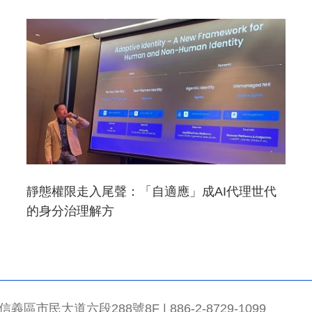
靜態權限走入尾聲：「自適應」成AI代理世代
的身分治理解方
市民大道六段288號8F | 886-2-8729-1099