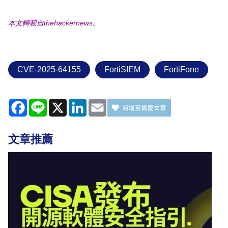
本文轉載自thehackernews。
CVE-2025-64155
FortiSIEM
FortiFone
Facebook
Line
X
LinkedIn
Email
文章推薦