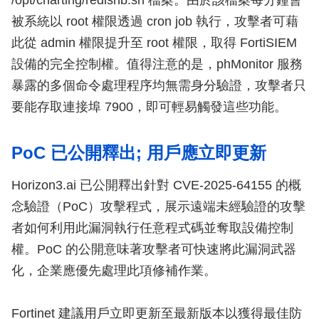
/opt/charting/redishb.sh 檔案。由於該檔案每分鐘會
被系統以 root 權限透過 cron job 執行，攻擊者可藉
此從 admin 權限提升至 root 權限，取得 FortiSIEM
設備的完全控制權。值得注意的是，phMonitor 服務
暴露的多個命令處理程序均無需身分驗證，攻擊者只
要能存取連接埠 7900，即可輕易觸發這些功能。
PoC 已公開釋出; 用戶應立即更新
Horizon3.ai 已公開釋出針對 CVE-2025-64155 的概
念驗證（PoC）攻擊程式，展示遠端未經驗證的攻擊
者如何利用此漏洞執行任意程式碼並奪取設備控制
權。PoC 的公開意味著攻擊者可快速將此漏洞武器
化，企業應優先處理此項修補作業。
Fortinet 建議用戶立即更新至最新版本以獲得最佳防