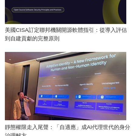
美國CISA訂定聯邦機關開源軟體指引：從導入評估
到自建貢獻的完整原則
靜態權限走入尾聲：「自適應」成AI代理世代的身分
治理解方