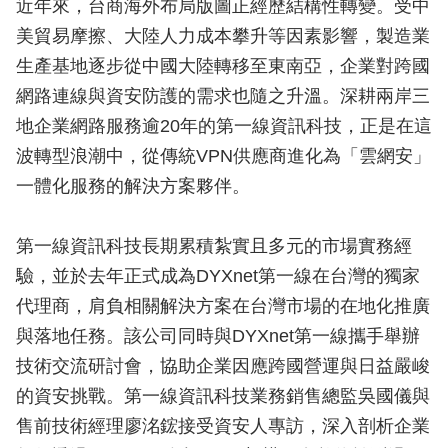
近年來，台商海外布局版圖正經歷結構性轉變。受中
美貿易摩擦、大陸人力成本攀升等因素影響，製造業
生產基地逐步從中國大陸轉移至東南亞，企業對跨國
網路連線與資安防護的需求也隨之升溫。深耕兩岸三
地企業網路服務逾20年的第一線資訊科技，正是在這
波轉型浪潮中，從傳統VPN供應商進化為「雲網安」
一體化服務的解決方案夥伴。
第一線資訊科技長期累積紮實且多元的市場實務經
驗，並於去年正式成為DYXnet第一線在台灣的獨家
代理商，肩負相關解決方案在台灣市場的在地化推廣
與落地任務。該公司同時與DYXnet第一線攜手舉辦
技術交流研討會，協助企業因應跨國營運與日益嚴峻
的資安挑戰。第一線資訊科技業務銷售總監吳國儀與
售前技術經理廖洺鋐接受資安人專訪，深入剖析企業