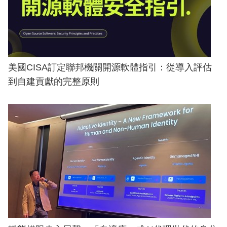
美國CISA訂定聯邦機關開源軟體指引：從導入評估
到自建貢獻的完整原則