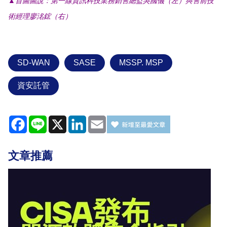
▲首圖圖說：第一線資訊科技業務銷售總監吳國儀（左）與售前技
術經理廖洺鋐（右）
SD-WAN
SASE
MSSP. MSP
資安託管
Facebook
Line
X
LinkedIn
Email
文章推薦