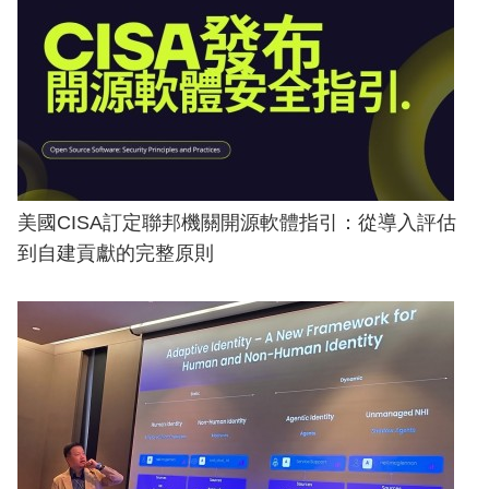
美國CISA訂定聯邦機關開源軟體指引：從導入評估
到自建貢獻的完整原則