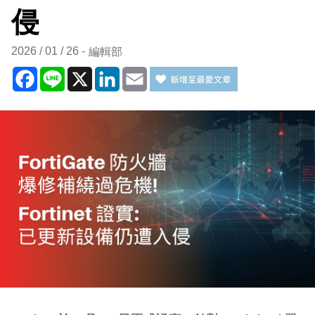
侵
2026 / 01 / 26
編輯部
Facebook
Line
X
LinkedIn
Email