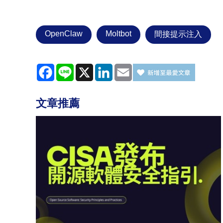
OpenClaw
Moltbot
間接提示注入
Facebook
Line
X
LinkedIn
Email
文章推薦