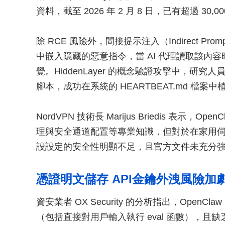
資料，截至 2026 年 2 月 8 日，已有超過 3
除 RCE 風險外，間接提示注入（Indirect Pro
中嵌入隱藏的惡意指令，當 AI 代理讀取該內
覺。HiddenLayer 的概念驗證攻擊中，研究人員透
腳本，成功在系統的 HEARTBEAT.md 檔案
NordVPN 技術長 Marijus Briedis 表
理與安全通道配置等專業知識，但對於在家用伺服
設設定的安全性明顯不足，且官方文件未充分
憑證明文儲存 API金鑰外洩風險加
資安業者 OX Security 的分析指出，Ope
（包括直接對用戶輸入執行 eval 函數），且缺