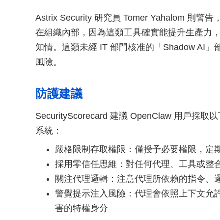
Astrix Security 研究員 Tomer Yahal
在組織內部，因為這類工具確實能提升生產力
知情。這類未經 IT 部門核准的「Shadow 
風險。
防護建議
SecurityScorecard 建議 OpenCla
系統：
嚴格限制存取權限：僅授予必要權限，定
採用零信任思維：對任何代理、工具或整
關注代理邏輯：注意代理所依賴的指令、
警覺提示注入風險：代理會依照上下文允
害的特權身分