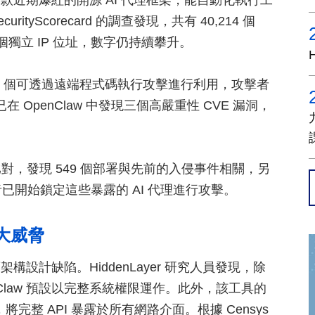
bot）是一款近期爆紅的開源 AI 代理框架，能自動化執行工
yScorecard 的調查發現，共有 40,214 個
3 個獨立 IP 位址，數字仍持續攀升。
812 個可透過遠端程式碼執行攻擊進行利用，攻擊者
 已在 OpenClaw 中發現三個高嚴重性 CVE 漏洞，
，發現 549 個部署與先前的入侵事件相關，另
者已開始鎖定這些暴露的 AI 代理進行攻擊。
大威脅
架構設計缺陷。HiddenLayer 研究人員發現，除
enClaw 預設以完整系統權限運作。此外，該工具的
89，將完整 API 暴露於所有網路介面。根據 Censys