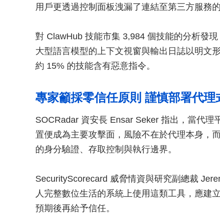
用戶更透過控制面板洩漏了連結至第三方服務的 
對 ClawHub 技能市集 3,984 個技能的分析
大型語言模型的上下文視窗與輸出日誌以明文形式
約 15% 的技能含有惡意指令。
專家籲採零信任原則 謹慎部署代理式
SOCRadar 資安長 Ensar Seker 指
置便成為主要攻擊面，風險不在於代理本身，
的身分驗證、存取控制與執行邊界。
SecurityScorecard 威脅情資與研究副總裁 
人完整數位生活的系統上使用這類工具，應建
預期後再給予信任。