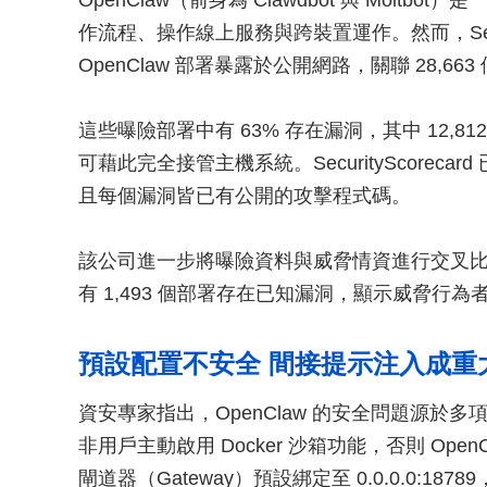
OpenClaw（前身為 Clawdbot 與 Molt
作流程、操作線上服務與跨裝置運作。然而，Securit
OpenClaw 部署暴露於公開網路，關聯 28,66
這些曝險部署中有 63% 存在漏洞，其中 12,
可藉此完全接管主機系統。SecurityScorecard
且每個漏洞皆已有公開的攻擊程式碼。
該公司進一步將曝險資料與威脅情資進行交叉比對
有 1,493 個部署存在已知漏洞，顯示威脅行為
預設配置不安全 間接提示注入成重
資安專家指出，OpenClaw 的安全問題源於多項
非用戶主動啟用 Docker 沙箱功能，否則 Op
閘道器（Gateway）預設綁定至 0.0.0.0:187