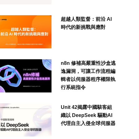
超越人類監督：前沿 AI
時代的新挑戰與應對
n8n 修補高嚴重性沙盒逃
逸漏洞，可讓工作流程編
輯者以伺服器程序權限執
行系統指令
Unit 42揭露中國駭客組
織以 DeepSeek 驅動AI
代理自主入侵全球伺服器