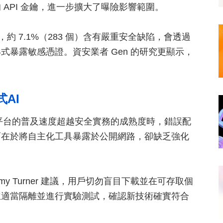
API 金鑰，進一步擴大了曝險影響範圍。
發現，約 7.1%（283 個）含有嚴重安全缺陷，會透過
暴露敏感憑證。資安業者 Gen 的研究更顯示，
AI
出，當代理平台的普及速度超越安全實務的成熟度時，錯誤配
而在於將自主化工具暴露於公開網路，卻缺乏強化
Jeremy Turner 建議，用戶切勿盲目下載並在可存取個
立適當隔離並進行實驗測試，確認新技術確實符合