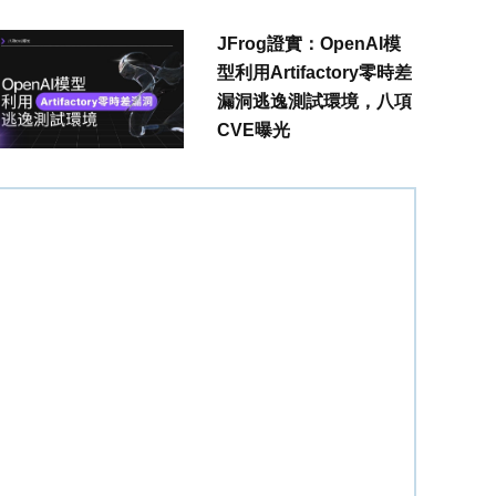
JFrog證實：OpenAI模
型利用Artifactory零時差
漏洞逃逸測試環境，八項
CVE曝光