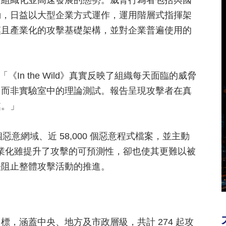
、組織化並高速發展的態勢。威脅行為者包括與國
動，日益以大型企業方式運作，運用階層式指揮架
模且產業化的攻擊基礎架構，並對企業普遍使用的
d 表示：「《In the Wild》真實反映了組織每天面臨的威脅
，而非實驗室中的理論測試。報告呈現攻擊者在真
處。」
個惡意網域、近 58,000 個惡意程式檔案，並主動
罪的專業化雖提升了攻擊的可預測性，卻也使其更難以被
法阻止整體攻擊活動的推進。
，涵蓋中央、地方及市政層級，共計 274 起攻