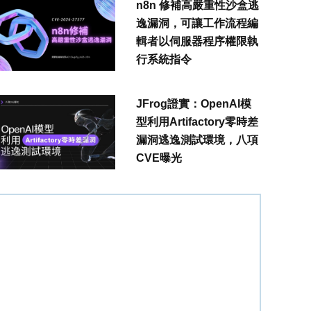
n8n 修補高嚴重性沙盒逃
逸漏洞，可讓工作流程編
輯者以伺服器程序權限執
行系統指令
JFrog證實：OpenAI模
型利用Artifactory零時差
漏洞逃逸測試環境，八項
CVE曝光