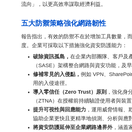
流向」，以更高效率謀取經濟利益。
五大防禦策略強化網路韌性
報告指出，有效的防禦不在於增加工具數量，
度。企業可採取以下措施強化資安防護能力：
破除資訊孤島，
在企業內部團隊、客戶及
（SASE）架構整合網路與資安功能，及
修補常見的入侵點，
例如 VPN、Share
用的入侵途徑。
導入零信任（Zero Trust）原則
，強化身
（ZTNA）在授權前持續驗證使用者與裝
提升可視性與回應能力
，運用威脅情報、欺敵
協助企業更快且更精準地偵測、分析與應
將資安防護延伸至企業網路邊界外
，涵蓋