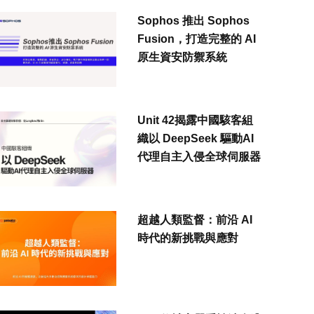
Sophos 推出 Sophos
Fusion，打造完整的 AI
原生資安防禦系統
Unit 42揭露中國駭客組
織以 DeepSeek 驅動AI
代理自主入侵全球伺服器
超越人類監督：前沿 AI
時代的新挑戰與應對