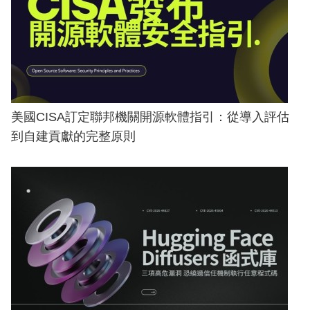
美國CISA訂定聯邦機關開源軟體指引：從導入評估
到自建貢獻的完整原則