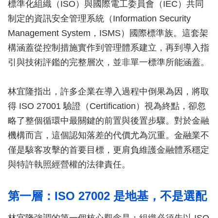
標準化組織（ISO）與國際電工委員會（IEC）共同
制定的資訊安全管理系統（Information Security
Management System，ISMS）國際標準族。這套架
構涵蓋從控制措施實作到管理體系建立，再到導入指
引與技術評鑑的完整層次，並非單一標準所能涵蓋。
林宜隆指出，許多企業在導入過程中倒果為因，將取
得 ISO 27001 驗證（Certification）視為終點，卻忽
略了整個循環中最關鍵的前置與後置步驟。對於金融
機構而言，這個認知落差的代價尤為沉重。金融業不
僅是駭客攻擊的首要目標，更肩負維護金融體系穩定
與特許執照經營權的法律責任。
第一層：ISO 27002 是地基，不是選配