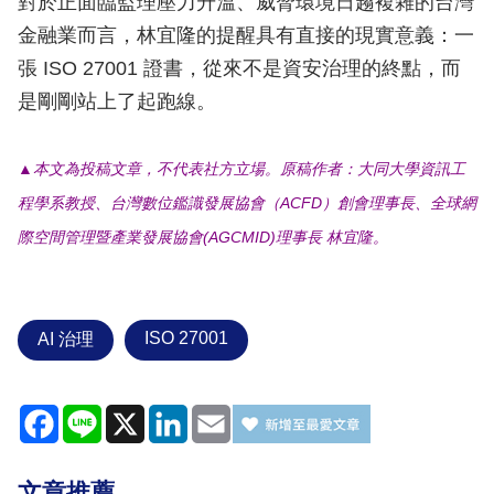
對於正面臨監理壓力升溫、威脅環境日趨複雜的台灣
金融業而言，林宜隆的提醒具有直接的現實意義：一
張 ISO 27001 證書，從來不是資安治理的終點，而
是剛剛站上了起跑線。
▲本文為投稿文章，不代表社方立場。原稿作者：大同大學資訊工
程學系教授、台灣數位鑑識發展協會（ACFD）創會理事長、全球網
際空間管理暨產業發展協會(AGCMID)理事長 林宜隆。
ISO 27001
AI 治理
Facebook
Line
X
LinkedIn
Email
文章推薦