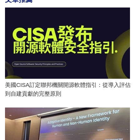
美國CISA訂定聯邦機關開源軟體指引：從導入評估
到自建貢獻的完整原則