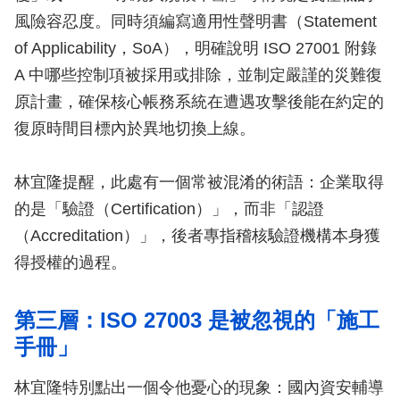
風險容忍度。同時須編寫適用性聲明書（Statement
of Applicability，SoA），明確說明 ISO 27001 附錄
A 中哪些控制項被採用或排除，並制定嚴謹的災難復
原計畫，確保核心帳務系統在遭遇攻擊後能在約定的
復原時間目標內於異地切換上線。
林宜隆提醒，此處有一個常被混淆的術語：企業取得
的是「驗證（Certification）」，而非「認證
（Accreditation）」，後者專指稽核驗證機構本身獲
得授權的過程。
第三層：ISO 27003 是被忽視的「施工
手冊」
林宜隆特別點出一個令他憂心的現象：國內資安輔導