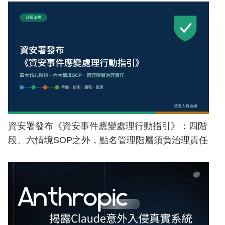
資安署發布《資安事件應變處理行動指引》：四階
段、六情境SOP之外，點名管理階層須負治理責任