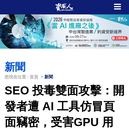
新聞
您現在位置 : 首頁 >
新聞
SEO 投毒雙面攻擊：開
發者遭 AI 工具仿冒頁
面竊密，受害GPU 用