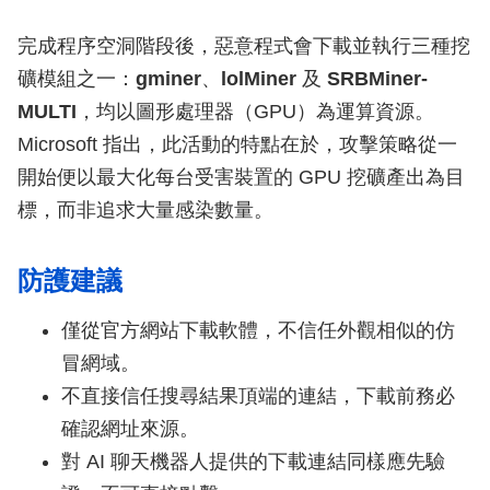
完成程序空洞階段後，惡意程式會下載並執行三種挖
礦模組之一：
gminer
、
lolMiner
及
SRBMiner-
MULTI
，均以圖形處理器（GPU）為運算資源。
Microsoft 指出，此活動的特點在於，攻擊策略從一
開始便以最大化每台受害裝置的 GPU 挖礦產出為目
標，而非追求大量感染數量。
防護建議
僅從官方網站下載軟體，不信任外觀相似的仿
冒網域。
不直接信任搜尋結果頂端的連結，下載前務必
確認網址來源。
對 AI 聊天機器人提供的下載連結同樣應先驗