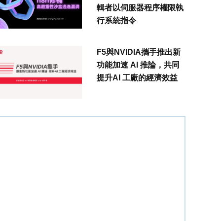
輯者以伺服器程序權限執
行系統指令
F5與NVIDIA攜手推出新
功能加速 AI 推論，共同
提升AI 工廠的經濟效益