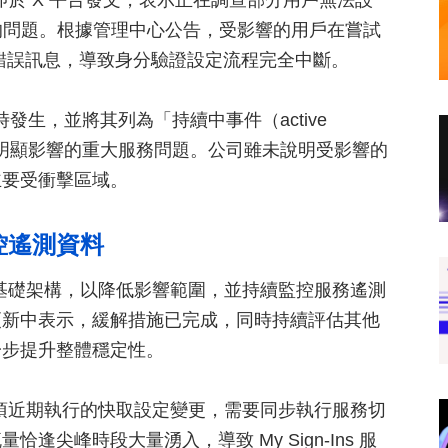
官方帳號隨即於 X 平台發文，表示正在調查部分用戶無法設
oft.com 的問題。根據管理中心公告，受影響的用戶在嘗試
eout 錯誤訊息，導致身分驗證設定流程完全中斷。
5 時發生，並將其列為「持續中事件（active
造成明顯影響的重大服務問題。公司雖未說明受影響的
主要受衝擊區域。
控遙測資料
至備援基礎架構，以降低影響範圍，並持續監控服務遙測
更新中表示，緩解措施已完成，同時持續評估其他
一步提升整體穩定性。
因。一項近期執行的快取設定變更，需要同步執行服務切
尖峰時段大量湧入，導致 My Sign-Ins 服