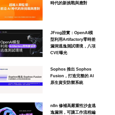
時代的新挑戰與應對
JFrog證實：OpenAI模
型利用Artifactory零時差
漏洞逃逸測試環境，八項
CVE曝光
Sophos 推出 Sophos
Fusion，打造完整的 AI
原生資安防禦系統
n8n 修補高嚴重性沙盒逃
逸漏洞，可讓工作流程編