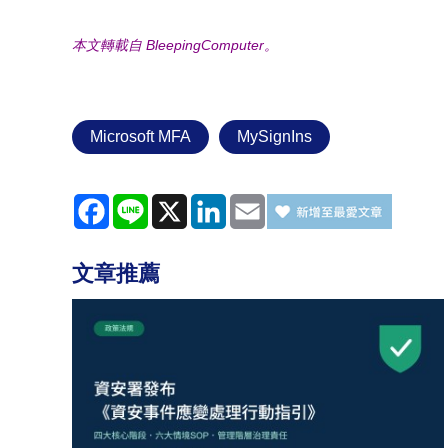
本文轉載自 BleepingComputer。
Microsoft MFA
MySignIns
Facebook
Line
X
LinkedIn
Email
文章推薦