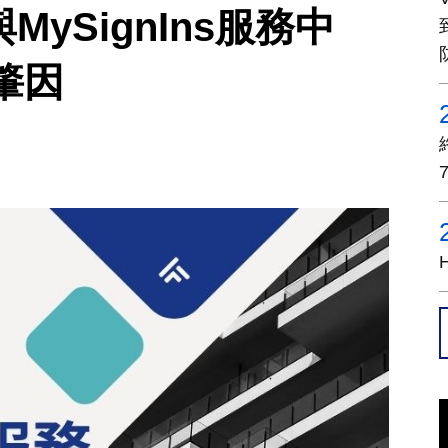
定與MySignIns服務中
肇因