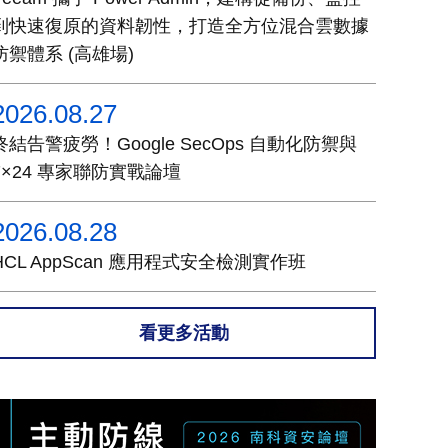
到快速復原的資料韌性，打造全方位混合雲數據
防禦體系 (高雄場)
2026.08.27
終結告警疲勞！Google SecOps 自動化防禦與
7×24 專家聯防實戰論壇
2026.08.28
HCL AppScan 應用程式安全檢測實作班
看更多活動