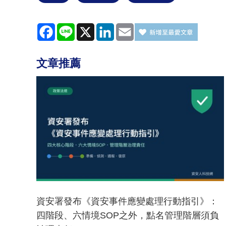
Facebook
Line
X
LinkedIn
Email
文章推薦
資安署發布《資安事件應變處理行動指引》：
四階段、六情境SOP之外，點名管理階層須負