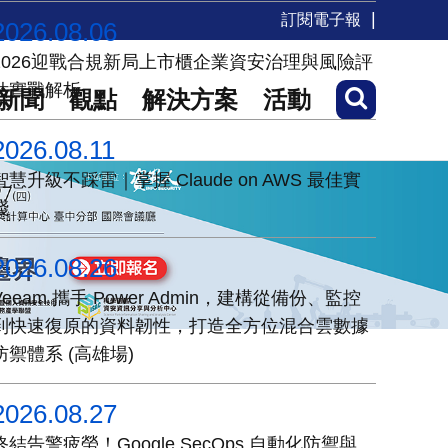
訂閱電子報
2026.08.06
2026迎戰合規新局上市櫃企業資安治理與風險評
估實戰解析
新聞
觀點
解決方案
活動
2026.08.11
智慧升級不踩雷｜掌握 Claude on AWS 最佳實
踐
2026.08.26
Veeam 攜手 Power Admin，建構從備份、監控
到快速復原的資料韌性，打造全方位混合雲數據
防禦體系 (高雄場)
2026.08.27
終結告警疲勞！Google SecOps 自動化防禦與