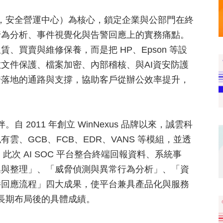
s Center，安全營運中心）為核心，鎖定企業與公部門在終
行為分析、事件視覺化與告警回應上的實務痛點。
買賣與維修保養，而是把 HP、Epson 等設
文件保護、檔案加密、內部稽核、與AI資安防護
安落地的通路與支撐，協助客戶從辦公效率提升，
 2011 年創立 WinNexus 品牌以來，誠雲科
、GCB、FCB、EDR、VANS 等模組，並透
此次 AI SOC 平台整合終端回報資料、系統事
集與整理」、「威脅偵測與異常行為分析」、「資
件回應流程」四大成果，使平台兼具產品化與服務
域長期布局後的具體成績。