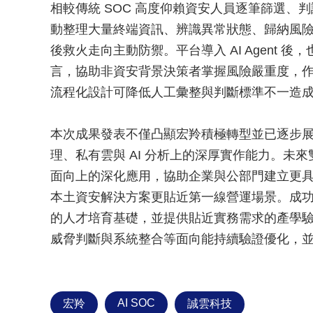
相較傳統 SOC 高度仰賴資安人員逐筆篩選、判
動整理大量終端資訊、辨識異常狀態、歸納風
後救火走向主動防禦。平台導入 AI Agent
言，協助非資安背景決策者掌握風險嚴重度，
流程化設計可降低人工彙整與判斷標準不一造
本次成果發表不僅凸顯宏羚積極轉型並已逐步
理、私有雲與 AI 分析上的深厚實作能力。未
面向上的深化應用，協助企業與公部門建立更
本土資安解決方案更貼近第一線營運場景。成
的人才培育基礎，並提供貼近實務需求的產學驗證
威脅判斷與系統整合等面向能持續驗證優化，並為 
AI SOC
宏羚
誠雲科技