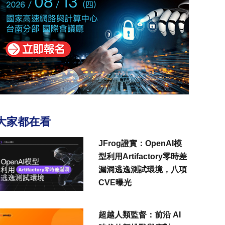
大家都在看
JFrog證實：OpenAI模
型利用Artifactory零時差
漏洞逃逸測試環境，八項
CVE曝光
超越人類監督：前沿 AI