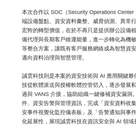
本次合作以 SOC（Security Operation
端設備盤點、資安資料彙整、威脅偵測、異常
宏羚的轉型價值，在於不再只是提供辦公設備租賃、
備代理與長期客戶維運能量，進一步轉化為機敏
等整合方案，讓既有客戶服務網絡成為智慧資
邁向資料治理與智慧管理。
誠雲科技則是本案的資安技術與 AI 應用關鍵夥伴。自
技從軟體派送與授權軟體控管切入，逐步發展私有雲
過與 VANS 介接，協助組織一鍵修補資安漏洞。
件、資安告警與管理資訊，完成「資安資料收
安事件視覺化監控儀表板」及「告警通知與事
化延展性，展現誠雲科技在資訊安全與 AI 領