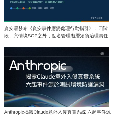
資安署發布《資安事件應變處理行動指引》：四階
段、六情境SOP之外，點名管理階層須負治理責任
Anthropic揭露Claude意外入侵真實系統 六起事件源