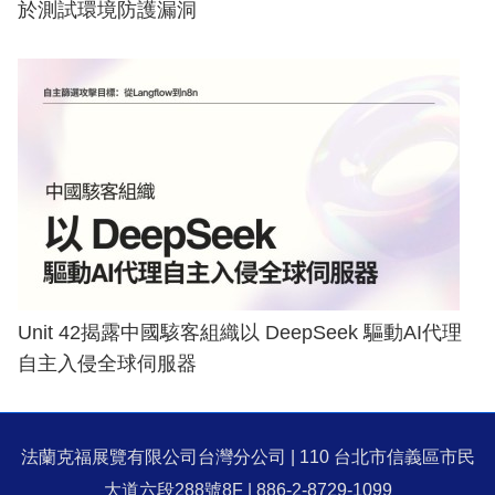
於測試環境防護漏洞
Unit 42揭露中國駭客組織以 DeepSeek 驅動AI代理
自主入侵全球伺服器
法蘭克福展覽有限公司台灣分公司 | 110 台北市信義區市民
大道六段288號8F | 886-2-8729-1099