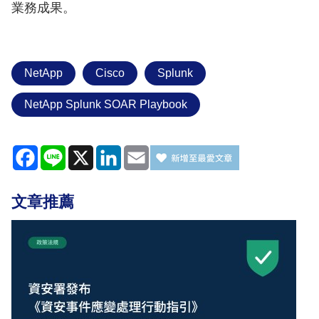
業務成果。
NetApp
Cisco
Splunk
NetApp Splunk SOAR Playbook
Facebook
Line
X
LinkedIn
Email
文章推薦